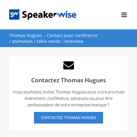
Passer
au
contenu
Thomas Hugues – Contact pour conférence
/ animation / table ronde / interview
Contactez Thomas Hugues
Vous souhaitez inviter Thomas Hugues pour votre prochain
événement, conférence, séminaire ou pour être
ambassadeur de votre entreprise/marque ?
CONTACTEZ THOMAS HUGUES