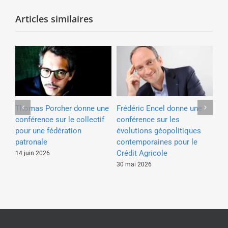
Articles similaires
e à
Thomas Porcher donne une
Frédéric Encel donne une
Ya
e
conférence sur le collectif
conférence sur les
con
our
pour une fédération
évolutions géopolitiques
pa
patronale
contemporaines pour le
4 a
Crédit Agricole
14 juin 2026
30 mai 2026