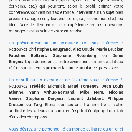
écrivains, etc.) qui pourront, selon le profil, animer votre
conférence/convention/table ronde, intervenir sur un sujet bien
précis (management, leadership, digital, économie, etc.) ou
bien faire le lien entre leur expérience et les questions
managériales au sein de votre entreprise.
Un présentateur ou un animateur TV vous intéresse ?
Retrouvez
Christophe Beaugrand, Alex Goude, Marie Drucker,
Faustine Bollaert, Stéphane Rotenberg
ou
Denis
Brogniart
qui donneront à votre événement un air de plateau
télé et sauront vous procurer la bonne ambiance qui va avec.
Un sportif ou un aventurier de l’extrême vous intéresse ?
Retrouvez
Frédéric Michalak
,
Maud Fontenoy
,
Jean-Louis
Etienne
,
Yann Arthus-Bertrand
,
Mike Horn
,
Nicolas
Vanier
,
Stéphane Diagana
,
Laurent Jalabert, Philippe
Croizon ou
Taïg Khris
, qui sauront transmettre à votre
auditoire les valeurs du sport et l’esprit d’équipe qui ont fait
d’eux des champions.
Vous désirez une personnalité du monde culinaire ou un chef