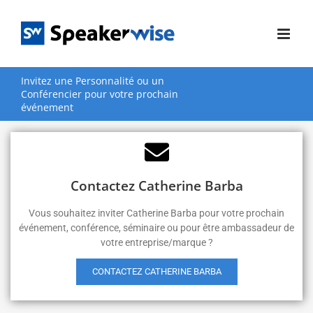
Passer
au
contenu
Invitez une Personnalité ou un
Conférencier pour votre prochain
événement
Contactez Catherine Barba
Vous souhaitez inviter Catherine Barba pour votre prochain
événement, conférence, séminaire ou pour être ambassadeur de
votre entreprise/marque ?
CONTACTEZ CATHERINE BARBA