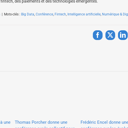
 la fintech, des paiements et des technologies émergentes.
s
|
Mots-clés :
Big Data
,
Conférence
,
Fintech
,
Intelligence artificielle
,
Numérique & Digi
Facebook
X
Li
 une
Thomas Porcher donne une
Frédéric Encel donne une