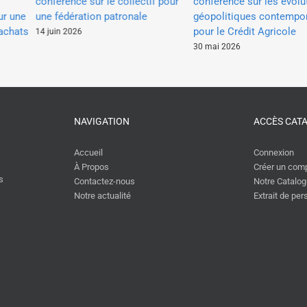
conférence sur le collectif pour
conférence sur les évolut
 une
une fédération patronale
géopolitiques contempora
chats
pour le Crédit Agricole
14 juin 2026
30 mai 2026
NAVIGATION
ACCÈS CAT
Accueil
Connexion
À Propos
Créer un com
s
Contactez-nous
Notre Catalo
Notre actualité
Extrait de pe