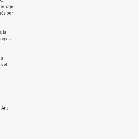
terroge
tés par
, la
logies
 a
s et
d’Ant