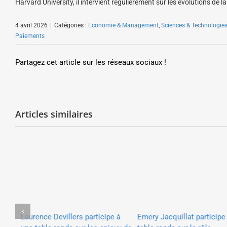
Harvard University, il intervient régulièrement sur les évolutions de
4 avril 2026
|
Catégories :
Economie & Management
,
Sciences & Technologie
Paiements
Partagez cet article sur les réseaux sociaux !
Articles similaires
e
Emery Jacquillat participe à
Laurence Devillers participe à