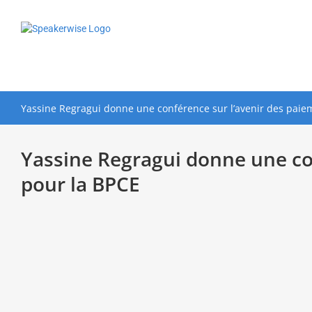
Passer
au
contenu
Yassine Regragui donne une conférence sur l’avenir des paie
Yassine Regragui donne une co
pour la BPCE