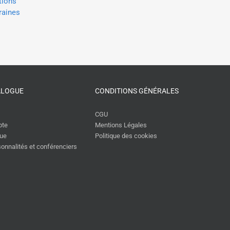
visioconférence sur
ions
sur l’évolution des sociétés
l’Intelligence Artificielle
ines
humaines pour le Rotary
défis de notre société p
20 mai 2026
10 mai 2026
ALOGUE
CONDITIONS GÉNÉRALES
CGU
pte
Mentions Légales
gue
Politique des cookies
rsonnalités et conférenciers