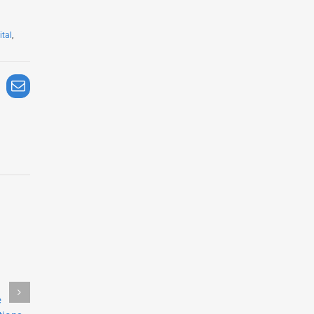
tal
,
nkedIn
Email
Éric Sadin donne une
Luc Ferry donne une conférence