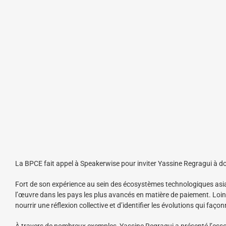
La BPCE fait appel à Speakerwise pour inviter Yassine Regragui à d
Fort de son expérience au sein des écosystèmes technologiques asia
l’œuvre dans les pays les plus avancés en matière de paiement. Loin d
nourrir une réflexion collective et d’identifier les évolutions qui fa
À travers de nombreux exemples, Yassine Regragui a présenté l’esso