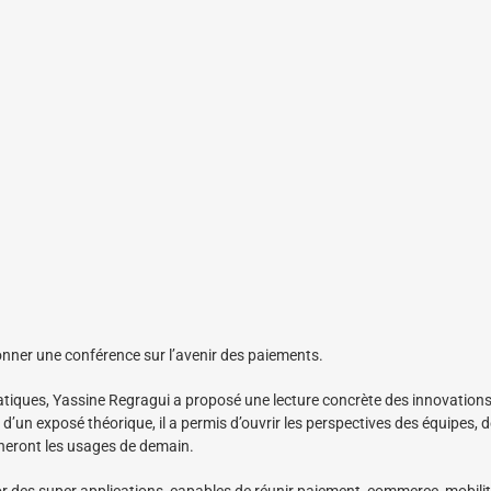
onner une conférence sur l’avenir des paiements.
tiques, Yassine Regragui a proposé une lecture concrète des innovations
’un exposé théorique, il a permis d’ouvrir les perspectives des équipes, d
çonneront les usages de demain.
r des super applications, capables de réunir paiement, commerce, mobilit