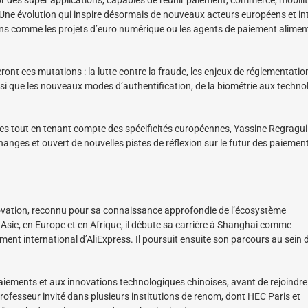
 Une évolution qui inspire désormais de nouveaux acteurs européens et in
ions comme les projets d’euro numérique ou les agents de paiement alimen
t ces mutations : la lutte contre la fraude, les enjeux de réglementation
insi que les nouveaux modes d’authentification, de la biométrie aux techno
nales tout en tenant compte des spécificités européennes, Yassine Regragui
hanges et ouvert de nouvelles pistes de réflexion sur le futur des paiement
innovation, reconnu pour sa connaissance approfondie de l’écosystème
Asie, en Europe et en Afrique, il débute sa carrière à Shanghai comme
ment international d’AliExpress. Il poursuit ensuite son parcours au sein 
paiements et aux innovations technologiques chinoises, avant de rejoindre
rofesseur invité dans plusieurs institutions de renom, dont HEC Paris et