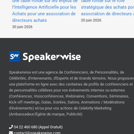
es
table ronde sur le rôle
une table ronde sur les enjeux de
r
stratégique des achats pour
l’Intelligence Artificielle pour les
association de directeurs a
Achats pour une association de
directeurs achats
20 juin 2026
30 juin 2026
Speakerwise est une agence de Conférenciers, de Personnalités, de
Célébrités, d'Intervenants, d'Experts et de Grands témoins. Nous proposon
une plateforme en ligne avec des centaines de profils de conférenciers et
de personnalités célèbres pour vos événements internes ou externes
(Conférences, Visioconférences, Webinaires, Conventions, Séminaires,
Kick-off meetings, Galas, Soirées, Salons, Animations / Modérations
d'événements) et/ou pour vos actions de Celebrity Marketing
(Ambassadeur/Égérie de marque, Publicité)
04 22 460 680 (Appel Gratuit)
contact@speakerwise.com