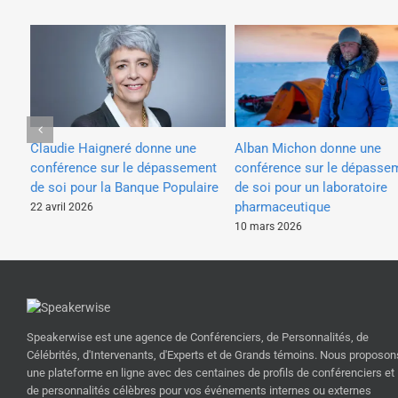
Claudie Haigneré donne une
Alban Michon donne une
conférence sur le dépassement
conférence sur le dépasse
nt
de soi pour la Banque Populaire
de soi pour un laboratoire
pharmaceutique
22 avril 2026
10 mars 2026
Speakerwise est une agence de Conférenciers, de Personnalités, de
Célébrités, d'Intervenants, d'Experts et de Grands témoins. Nous proposon
une plateforme en ligne avec des centaines de profils de conférenciers et
de personnalités célèbres pour vos événements internes ou externes