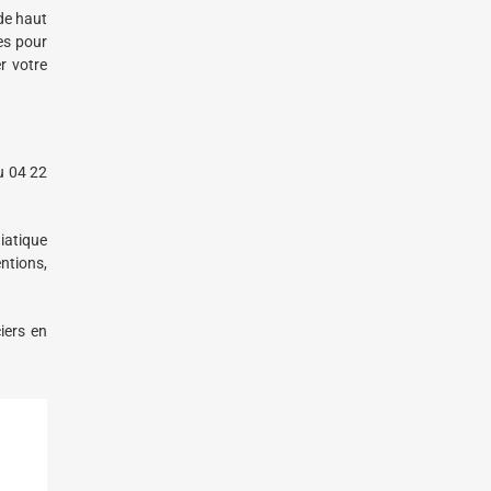
de haut
es pour
r votre
u 04 22
iatique
ntions,
iers en