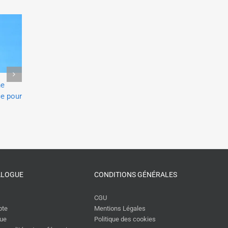
e
Claudie Haigneré donne
Jean-Luc Van Den Heede donne
e pour
conférence sur son parc
une conférence sur la gestion du
inspirant pour une fédér
risque pour une fédération
patronale
patronale
9 décembre 2024
29 octobre 2025
ALOGUE
CONDITIONS GÉNÉRALES
CGU
pte
Mentions Légales
gue
Politique des cookies