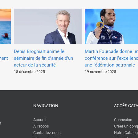
Denis Brogniart anime le
Martin Fourcade donne un
ment
séminaire de fin d’année d’un
conférence sur l’excellenc
acteur de la sécurité
une fédération patronale
18 décembre 2025
19 novembre 2025
NAVIGATION
ACCÈS CAT
Accueil
Connexion
s
À Propos
Créer un com
Contactez-nous
Notre Catalo