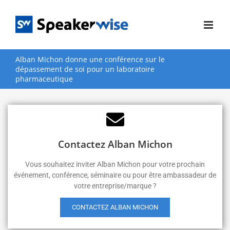
Passer
au
contenu
Alban Michon donne une conférence sur le
dépassement de soi pour un laboratoire
pharmaceutique
Contactez Alban Michon
Vous souhaitez inviter Alban Michon pour votre prochain
événement, conférence, séminaire ou pour être ambassadeur de
votre entreprise/marque ?
CONTACTEZ ALBAN MICHON