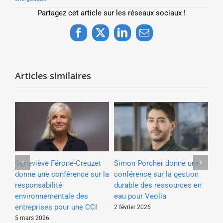
Partagez cet article sur les réseaux sociaux !
Facebook
X
LinkedIn
Email
Articles similaires
e à
Geneviève Férone-Creuzet
Simon Porcher donne une
Ma
e
donne une conférence sur la
conférence sur la gestion
co
our
responsabilité
durable des ressources en
po
environnementale des
eau pour Veolia
pa
entreprises pour une CCI
2 février 2026
19 
5 mars 2026