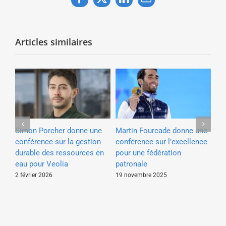
Facebook
X
LinkedIn
Email
Articles similaires
e à
Simon Porcher donne une
Martin Fourcade donne une
Je
e
conférence sur la gestion
conférence sur l’excellence
co
our
durable des ressources en
pour une fédération
cli
eau pour Veolia
patronale
3 n
2 février 2026
19 novembre 2025