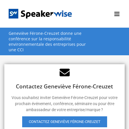
Passer
au
contenu
Geneviève Férone-Creuzet donne une
conférence sur la responsabilité
environnementale des entreprises pour
une CCI
Contactez Geneviève Férone-Creuzet
Vous souhaitez inviter Geneviève Férone-Creuzet pour votre
prochain événement, conférence, séminaire ou pour être
ambassadeur de votre entreprise/marque ?
CONTACTEZ GENEVIÈVE FÉRONE-CREUZET