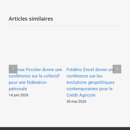
Articles similaires
e à
Thomas Porcher donne une
Frédéric Encel donne une
Ya
e
conférence sur le collectif
conférence sur les
con
our
pour une fédération
évolutions géopolitiques
pa
patronale
contemporaines pour le
4 a
Crédit Agricole
14 juin 2026
30 mai 2026