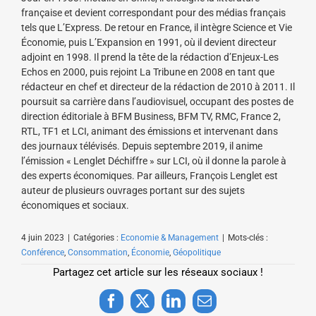
française et devient correspondant pour des médias français
tels que L’Express. De retour en France, il intègre Science et Vie
Économie, puis L’Expansion en 1991, où il devient directeur
adjoint en 1998. Il prend la tête de la rédaction d’Enjeux-Les
Echos en 2000, puis rejoint La Tribune en 2008 en tant que
rédacteur en chef et directeur de la rédaction de 2010 à 2011. Il
poursuit sa carrière dans l’audiovisuel, occupant des postes de
direction éditoriale à BFM Business, BFM TV, RMC, France 2,
RTL, TF1 et LCI, animant des émissions et intervenant dans
des journaux télévisés. Depuis septembre 2019, il anime
l’émission « Lenglet Déchiffre » sur LCI, où il donne la parole à
des experts économiques. Par ailleurs, François Lenglet est
auteur de plusieurs ouvrages portant sur des sujets
économiques et sociaux.
4 juin 2023
|
Catégories :
Economie & Management
|
Mots-clés :
Conférence
,
Consommation
,
Économie
,
Géopolitique
Partagez cet article sur les réseaux sociaux !
Facebook
X
LinkedIn
Email