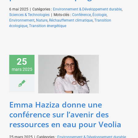
6 mai 2025
|
Catégories :
Environnement & Développement durable
,
Sciences & Technologies
|
Mots-clés :
Conférence
,
Écologie
,
Environnement
,
Nature
,
Réchauffement climatique
,
Transition
écologique
,
Transition énergétique
Emma Haziza donne
25
une conférence sur
l’avenir des ressources
mars 2025
en eau pour Veolia
Environnement &
Développement durable
Sciences & Technologies
Emma Haziza donne une
conférence sur l’avenir des
ressources en eau pour Veolia
25 mars 2025
|
Catégories :
Environnement & Développement durable
,