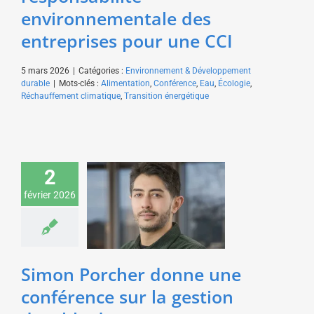
environnementale des
entreprises pour une CCI
5 mars 2026
|
Catégories :
Environnement & Développement
durable
|
Mots-clés :
Alimentation
,
Conférence
,
Eau
,
Écologie
,
Réchauffement climatique
,
Transition énergétique
Simon Porcher donne
une conférence sur la
2
gestion durable des
février 2026
ressources en eau pour
Veolia
Environnement &
Développement durable
Sciences & Technologies
Simon Porcher donne une
conférence sur la gestion