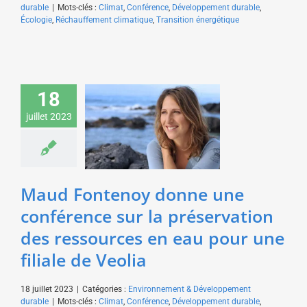
durable
|
Mots-clés :
Climat
,
Conférence
,
Développement durable
,
Écologie
,
Réchauffement climatique
,
Transition énergétique
Maud Fontenoy donne
18
une conférence sur la
préservation des
juillet 2023
ressources en eau pour
une filiale de Veolia
Environnement &
Développement durable
Maud Fontenoy donne une
conférence sur la préservation
des ressources en eau pour une
filiale de Veolia
18 juillet 2023
|
Catégories :
Environnement & Développement
durable
|
Mots-clés :
Climat
,
Conférence
,
Développement durable
,