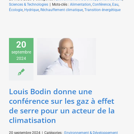
Sciences & Technologies
|
Mots-clés :
Alimentation
,
Conférence
,
Eau
,
Écologie
,
Hydrique
,
Réchauffement climatique
,
Transition énergétique
Louis Bodin donne une
conférence sur les gaz
20
à effet de serre pour un
septembre
acteur de la
2024
climatisation
Environnement &
Développement durable
Sciences & Technologies
Louis Bodin donne une
conférence sur les gaz à effet
de serre pour un acteur de la
climatisation
20 septembre 2024
|
Catégories :
Environnement & Développement