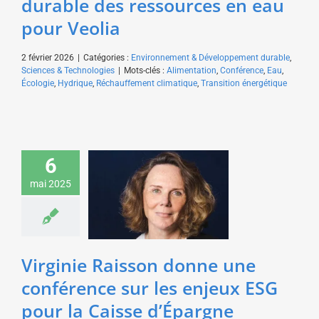
durable des ressources en eau
pour Veolia
2 février 2026
|
Catégories :
Environnement & Développement durable
,
Sciences & Technologies
|
Mots-clés :
Alimentation
,
Conférence
,
Eau
,
Écologie
,
Hydrique
,
Réchauffement climatique
,
Transition énergétique
Virginie Raisson donne
6
une conférence sur les
enjeux ESG pour la
mai 2025
Caisse d’Épargne
Environnement &
Développement durable
Sciences & Technologies
Virginie Raisson donne une
conférence sur les enjeux ESG
pour la Caisse d’Épargne