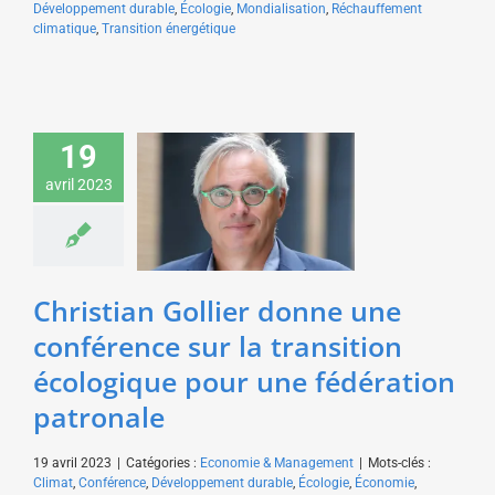
Développement durable
,
Écologie
,
Mondialisation
,
Réchauffement
climatique
,
Transition énergétique
Christian Gollier donne
19
une conférence sur la
avril 2023
transition écologique
pour une fédération
patronale
Economie & Management
Christian Gollier donne une
conférence sur la transition
écologique pour une fédération
patronale
19 avril 2023
|
Catégories :
Economie & Management
|
Mots-clés :
Climat
,
Conférence
,
Développement durable
,
Écologie
,
Économie
,