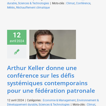
durable
,
Sciences & Technologies
|
Mots-clés :
Climat
,
Conférence
,
Météo
,
Réchauffement climatique
Arthur Keller donne une
conférence sur les
défis systémiques
12
contemporains pour
avril 2024
une fédération
patronale
Economie & Management
Environnement &
Développement durable
Arthur Keller donne une
Sciences & Technologies
conférence sur les défis
systémiques contemporains
pour une fédération patronale
12 avril 2024
|
Catégories :
Economie & Management
,
Environnement &
Développement durable
,
Sciences & Technologies
|
Mots-clés :
Climat
,