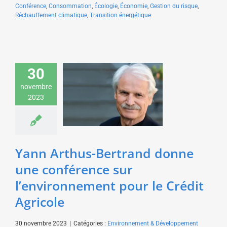
Conférence
,
Consommation
,
Écologie
,
Économie
,
Gestion du risque
,
Réchauffement climatique
,
Transition énergétique
Yann Arthus-Bertrand
30
donne une conférence
novembre
sur l’environnement
2023
pour le Crédit Agricole
Environnement &
Développement durable
Yann Arthus-Bertrand donne
une conférence sur
l’environnement pour le Crédit
Agricole
30 novembre 2023
|
Catégories :
Environnement & Développement