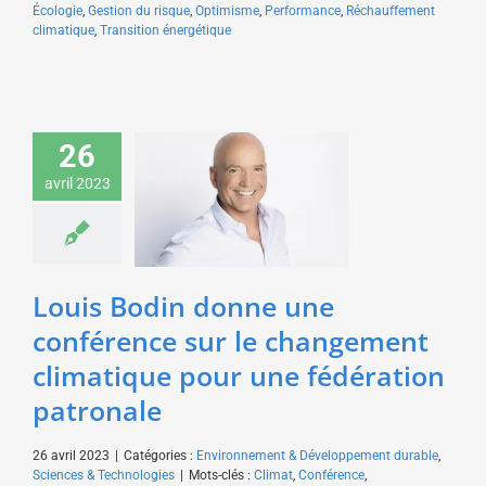
Écologie
,
Gestion du risque
,
Optimisme
,
Performance
,
Réchauffement
climatique
,
Transition énergétique
Louis Bodin donne une
conférence sur le
26
changement climatique
avril 2023
pour une fédération
patronale
Environnement &
Développement durable
Sciences & Technologies
Louis Bodin donne une
conférence sur le changement
climatique pour une fédération
patronale
26 avril 2023
|
Catégories :
Environnement & Développement durable
,
Sciences & Technologies
|
Mots-clés :
Climat
,
Conférence
,