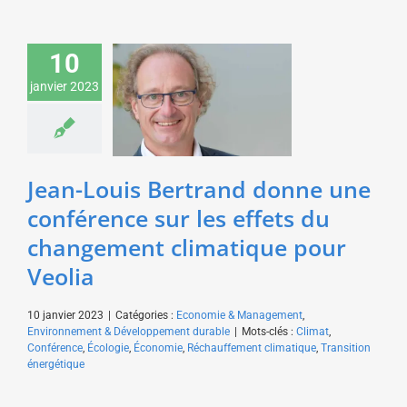
Jean-Louis Bertrand
donne une conférence
10
sur les effets du
janvier 2023
changement climatique
pour Veolia
Economie & Management
Environnement &
Développement durable
Jean-Louis Bertrand donne une
conférence sur les effets du
changement climatique pour
Veolia
10 janvier 2023
|
Catégories :
Economie & Management
,
Environnement & Développement durable
|
Mots-clés :
Climat
,
Conférence
,
Écologie
,
Économie
,
Réchauffement climatique
,
Transition
énergétique
Christian de Perthuis