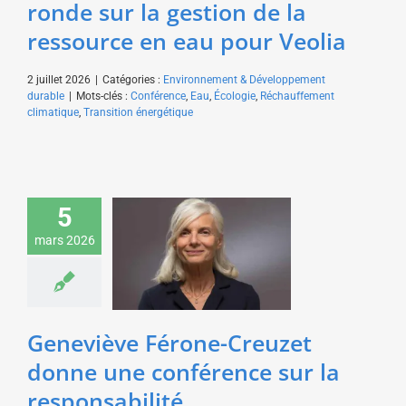
ronde sur la gestion de la
ressource en eau pour Veolia
2 juillet 2026
|
Catégories :
Environnement & Développement
durable
|
Mots-clés :
Conférence
,
Eau
,
Écologie
,
Réchauffement
climatique
,
Transition énergétique
Geneviève Férone-
Creuzet donne une
5
conférence sur la
responsabilité
mars 2026
environnementale des
entreprises pour une
CCI
Environnement &
Geneviève Férone-Creuzet
Développement durable
donne une conférence sur la
responsabilité