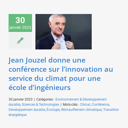
Jean Jouzel donne une
conférence sur
30
l’innovation au service
janvier 2023
du climat pour une
école d’ingénieurs
Environnement &
Développement durable
Sciences & Technologies
Jean Jouzel donne une
conférence sur l’innovation au
service du climat pour une
école d’ingénieurs
30 janvier 2023
|
Catégories :
Environnement & Développement
durable
,
Sciences & Technologies
|
Mots-clés :
Climat
,
Conférence
,
Développement durable
,
Écologie
,
Réchauffement climatique
,
Transition
énergétique