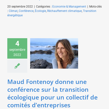
20 septembre 2022
|
Catégories :
Economie & Management
|
Mots-clés
:
Climat
,
Conférence
,
Écologie
,
Réchauffement climatique
,
Transition
énergétique
Maud Fontenoy donne
4
une conférence sur la
transition écologique
septembre
pour un collectif de
2022
comités d’entreprises
Environnement &
Développement durable
Maud Fontenoy donne une
conférence sur la transition
écologique pour un collectif de
comités d’entreprises