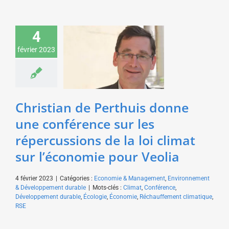
Christian de Perthuis
donne une conférence
4
sur les répercussions
février 2023
de la loi climat sur
l’économie pour Veolia
Economie & Management
Environnement &
Développement durable
Christian de Perthuis donne
une conférence sur les
répercussions de la loi climat
sur l’économie pour Veolia
4 février 2023
|
Catégories :
Economie & Management
,
Environnement
& Développement durable
|
Mots-clés :
Climat
,
Conférence
,
Développement durable
,
Écologie
,
Économie
,
Réchauffement climatique
,
RSE