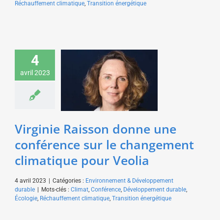
Réchauffement climatique
,
Transition énergétique
Virginie Raisson donne
4
une conférence sur le
avril 2023
changement climatique
pour Veolia
Environnement &
Développement durable
Virginie Raisson donne une
conférence sur le changement
climatique pour Veolia
4 avril 2023
|
Catégories :
Environnement & Développement
durable
|
Mots-clés :
Climat
,
Conférence
,
Développement durable
,
Écologie
,
Réchauffement climatique
,
Transition énergétique