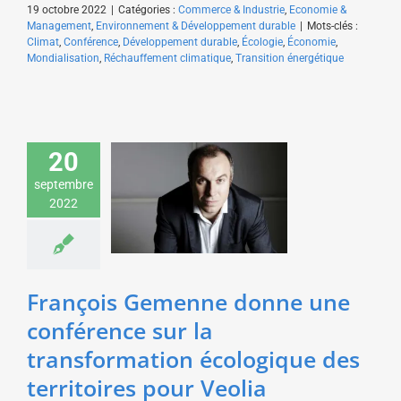
19 octobre 2022
|
Catégories :
Commerce & Industrie
,
Economie &
Management
,
Environnement & Développement durable
|
Mots-clés :
Climat
,
Conférence
,
Développement durable
,
Écologie
,
Économie
,
Mondialisation
,
Réchauffement climatique
,
Transition énergétique
François Gemenne
20
donne une conférence
septembre
sur la transformation
2022
écologique des
territoires pour Veolia
Economie & Management
François Gemenne donne une
conférence sur la
transformation écologique des
territoires pour Veolia