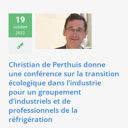
donne une conférence
sur la transition
écologique dans
19
l’industrie pour un
groupement
octobre
d’industriels et de
2022
professionnels de la
réfrigération
Commerce & Industrie
Economie & Management
Christian de Perthuis donne
Environnement &
Développement durable
une conférence sur la transition
écologique dans l’industrie
pour un groupement
d’industriels et de
professionnels de la
réfrigération