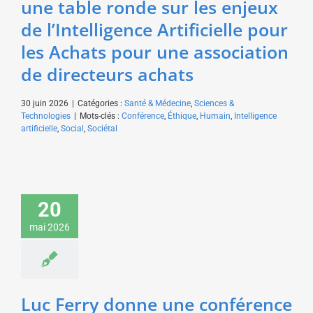
une table ronde sur les enjeux
de l’Intelligence Artificielle pour
les Achats pour une association
de directeurs achats
30 juin 2026
|
Catégories :
Santé & Médecine
,
Sciences &
Technologies
|
Mots-clés :
Conférence
,
Éthique
,
Humain
,
Intelligence
artificielle
,
Social
,
Sociétal
Luc Ferry donne une
conférence sur
20
l’évolution des
mai 2026
sociétés humaines
pour le Rotary
Art & Culture
Sciences &
Technologies
Luc Ferry donne une conférence