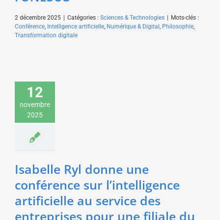
2 décembre 2025
|
Catégories :
Sciences & Technologies
|
Mots-clés :
Conférence
,
Intelligence artificielle
,
Numérique & Digital
,
Philosophie
,
Transformation digitale
Isabelle Ryl donne une
conférence sur
12
l’intelligence artificielle
au service des
novembre
entreprises pour une
2025
filiale du groupe
Hitachi
Sciences & Technologies
Isabelle Ryl donne une
conférence sur l’intelligence
artificielle au service des
entreprises pour une filiale du