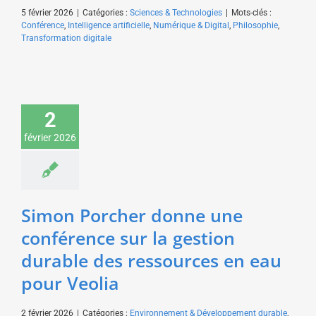
5 février 2026
|
Catégories :
Sciences & Technologies
|
Mots-clés :
Conférence
,
Intelligence artificielle
,
Numérique & Digital
,
Philosophie
,
Transformation digitale
Simon Porcher donne
une conférence sur la
2
gestion durable des
ressources en eau pour
février 2026
Veolia
Environnement &
Développement durable
Sciences & Technologies
Simon Porcher donne une
conférence sur la gestion
durable des ressources en eau
pour Veolia
2 février 2026
|
Catégories :
Environnement & Développement durable
,