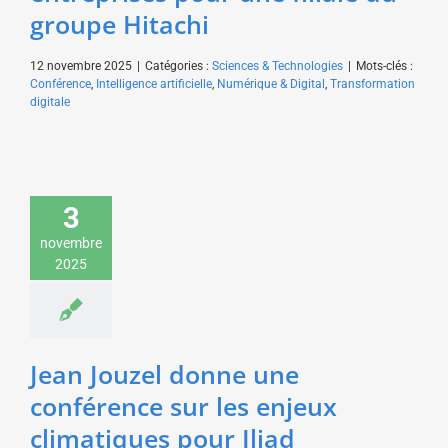
groupe Hitachi
12 novembre 2025
|
Catégories :
Sciences & Technologies
|
Mots-clés :
Conférence
,
Intelligence artificielle
,
Numérique & Digital
,
Transformation
digitale
Jean Jouzel donne une
conférence sur les
3
enjeux climatiques
novembre
pour Iliad
2025
Environnement &
Développement durable
Sciences & Technologies
Jean Jouzel donne une
conférence sur les enjeux
climatiques pour Iliad