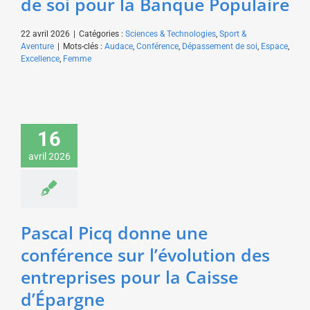
de soi pour la Banque Populaire
22 avril 2026
|
Catégories :
Sciences & Technologies
,
Sport &
Aventure
|
Mots-clés :
Audace
,
Conférence
,
Dépassement de soi
,
Espace
,
Excellence
,
Femme
Pascal Picq donne une
conférence sur
16
l’évolution des
avril 2026
entreprises pour la
Caisse d’Épargne
Art & Culture
Sciences &
Technologies
Pascal Picq donne une
conférence sur l’évolution des
entreprises pour la Caisse
d’Épargne