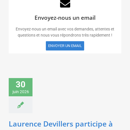
Envoyez-nous un email
Envoyez-nous un email avec vos demandes, attentes et
questions et nous vous répondrons très rapidement !
ENVOYER UN EMAIL
Laurence Devillers
participe à une table
ronde sur les enjeux de
30
l’Intelligence Artificielle
juin 2026
pour les Achats pour
une association de
directeurs achats
Santé & Médecine
Sciences &
Technologies
Laurence Devillers participe à