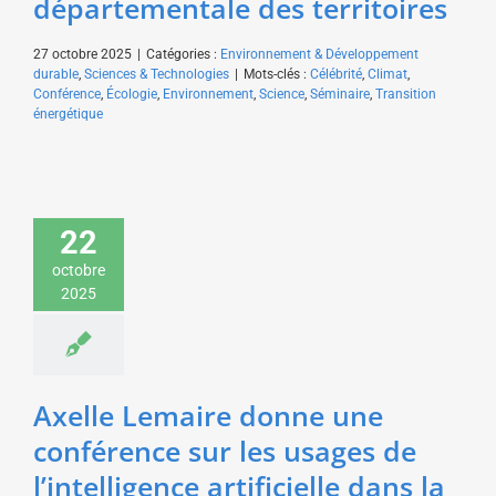
départementale des territoires
27 octobre 2025
|
Catégories :
Environnement & Développement
durable
,
Sciences & Technologies
|
Mots-clés :
Célébrité
,
Climat
,
Conférence
,
Écologie
,
Environnement
,
Science
,
Séminaire
,
Transition
énergétique
Axelle Lemaire donne
une conférence sur les
22
usages de l’intelligence
octobre
artificielle dans la
2025
mobilité pour un acteur
des transports
Sciences & Technologies
Axelle Lemaire donne une
conférence sur les usages de
l’intelligence artificielle dans la