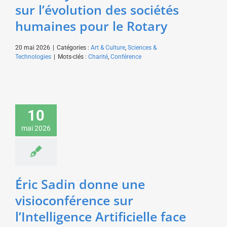
sur l’évolution des sociétés
humaines pour le Rotary
20 mai 2026
|
Catégories :
Art & Culture
,
Sciences &
Technologies
|
Mots-clés :
Charité
,
Conférence
Éric Sadin donne une
visioconférence sur
10
l’Intelligence Artificielle
mai 2026
face aux défis de notre
société pour EDF
Art & Culture
Sciences &
Technologies
Éric Sadin donne une
visioconférence sur
l’Intelligence Artificielle face