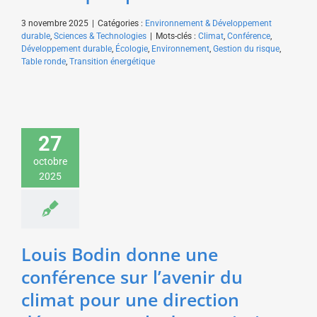
3 novembre 2025
|
Catégories :
Environnement & Développement
durable
,
Sciences & Technologies
|
Mots-clés :
Climat
,
Conférence
,
Développement durable
,
Écologie
,
Environnement
,
Gestion du risque
,
Table ronde
,
Transition énergétique
Louis Bodin donne une
conférence sur l’avenir
du climat pour une
27
direction
octobre
départementale des
2025
territoires
Environnement &
Développement durable
Sciences & Technologies
Louis Bodin donne une
conférence sur l’avenir du
climat pour une direction