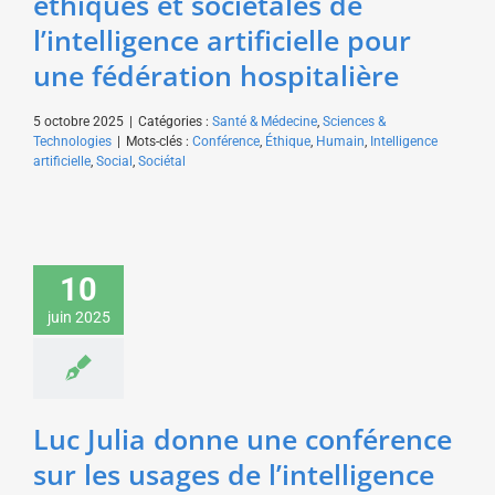
éthiques et sociétales de
l’intelligence artificielle pour
une fédération hospitalière
5 octobre 2025
|
Catégories :
Santé & Médecine
,
Sciences &
Technologies
|
Mots-clés :
Conférence
,
Éthique
,
Humain
,
Intelligence
artificielle
,
Social
,
Sociétal
Luc Julia donne une
10
conférence sur les
usages de l’intelligence
juin 2025
artificielle pour une
fédération patronale
Sciences & Technologies
Luc Julia donne une conférence
sur les usages de l’intelligence