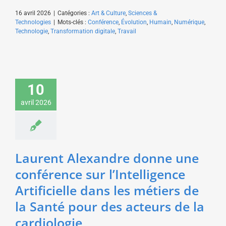
16 avril 2026
|
Catégories :
Art & Culture
,
Sciences &
Technologies
|
Mots-clés :
Conférence
,
Évolution
,
Humain
,
Numérique
,
Technologie
,
Transformation digitale
,
Travail
Laurent Alexandre
donne une conférence
10
sur l’Intelligence
Artificielle dans les
avril 2026
métiers de la Santé
pour des acteurs de la
cardiologie
Sciences & Technologies
Laurent Alexandre donne une
conférence sur l’Intelligence
Artificielle dans les métiers de
la Santé pour des acteurs de la
cardiologie