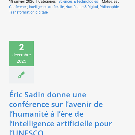
18 janvier 2026
|
Catégories :
Sciences & Technologies
|
Mots-clés :
Conférence
,
Intelligence artificielle
,
Numérique & Digital
,
Philosophie
,
Transformation digitale
Éric Sadin donne une
2
conférence sur l’avenir
de l’humanité à l’ère de
décembre
l’intelligence artificielle
2025
pour l’UNESCO
Sciences & Technologies
Éric Sadin donne une
conférence sur l’avenir de
l’humanité à l’ère de
l’intelligence artificielle pour
l’UNESCO