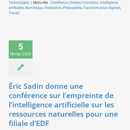
Technologies
|
Mots-clés :
Conférence
,
Emploi
,
Formation
,
Intelligence
artificielle
,
Numérique
,
Orientation
,
Philosophie
,
Transformation digitale
,
Travail
Éric Sadin donne une
conférence sur
5
l’empreinte de
l’intelligence artificielle
février 2026
sur les ressources
naturelles pour une
filiale d’EDF
Sciences & Technologies
Éric Sadin donne une
conférence sur l’empreinte de
l’intelligence artificielle sur les
ressources naturelles pour une
filiale d’EDF