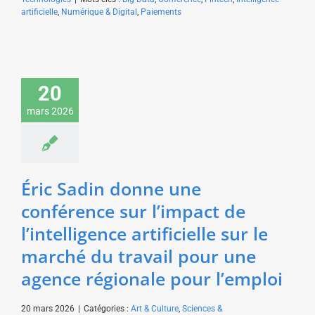
artificielle
,
Numérique & Digital
,
Paiements
Éric Sadin donne une
conférence sur l’impact
de l’intelligence
20
artificielle sur le
mars 2026
marché du travail pour
une agence régionale
pour l’emploi
Art & Culture
Sciences &
Technologies
Éric Sadin donne une
conférence sur l’impact de
l’intelligence artificielle sur le
marché du travail pour une
agence régionale pour l’emploi
20 mars 2026
|
Catégories :
Art & Culture
,
Sciences &