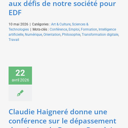
aux défis de notre société pour
EDF
10 mai 2026
|
Catégories :
Art & Culture
,
Sciences &
Technologies
|
Mots-clés :
Conférence
,
Emploi
,
Formation
,
Intelligence
artificielle
,
Numérique
,
Orientation
,
Philosophie
,
Transformation digitale
,
Travail
Claudie Haigneré
donne une conférence
22
sur le dépassement de
avril 2026
soi pour la Banque
Populaire
Sciences & Technologies
Sport & Aventure
Claudie Haigneré donne une
conférence sur le dépassement