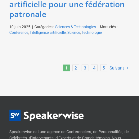
artificielle pour une fédération
patronale
10 juin 2025
|
Catégories :
Sciences & Technologies
|
Mots-clés :
Conférence
,
Intelligence artificielle
,
Science
,
Technologie
1
2
3
4
5
Suivant
Speakerwise est une agence de Conférenciers, de Personnalités, de
Célébrités, d'Intervenants, d'Experts et de Grands témoins. Nous