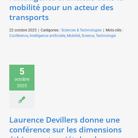
mobilité pour un acteur des
transports
22 octobre 2025
|
Catégories :
Sciences & Technologies
|
Mots-clés :
Conférence
,
Intelligence artificielle
,
Mobilité
,
Science
,
Technologie
Laurence Devillers
donne une conférence
sur les dimensions
5
éthiques et sociétales
octobre
de l’intelligence
2025
artificielle pour une
fédération hospitalière
Santé & Médecine
Sciences &
Technologies
Laurence Devillers donne une
conférence sur les dimensions