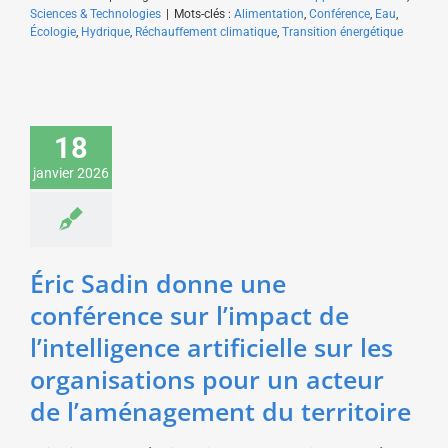
Sciences & Technologies
|
Mots-clés :
Alimentation
,
Conférence
,
Eau
,
Écologie
,
Hydrique
,
Réchauffement climatique
,
Transition énergétique
Éric Sadin donne une
conférence sur l’impact
de l’intelligence
18
artificielle sur les
janvier 2026
organisations pour un
acteur de
l’aménagement du
territoire
Sciences & Technologies
Éric Sadin donne une
conférence sur l’impact de
l’intelligence artificielle sur les
organisations pour un acteur
de l’aménagement du territoire