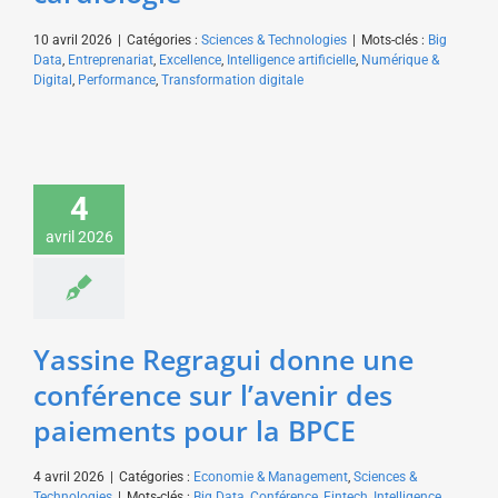
10 avril 2026
|
Catégories :
Sciences & Technologies
|
Mots-clés :
Big
Data
,
Entreprenariat
,
Excellence
,
Intelligence artificielle
,
Numérique &
Digital
,
Performance
,
Transformation digitale
Yassine Regragui
donne une conférence
4
sur l’avenir des
avril 2026
paiements pour la
BPCE
Economie & Management
Sciences & Technologies
Yassine Regragui donne une
conférence sur l’avenir des
paiements pour la BPCE
4 avril 2026
|
Catégories :
Economie & Management
,
Sciences &
Technologies
|
Mots-clés :
Big Data
,
Conférence
,
Fintech
,
Intelligence