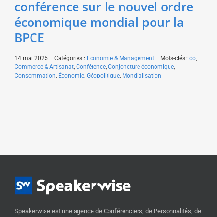
conférence sur le nouvel ordre
économique mondial pour la
BPCE
14 mai 2025
|
Catégories :
Economie & Management
|
Mots-clés :
co
,
Commerce & Artisanat
,
Conférence
,
Conjoncture économique
,
Consommation
,
Économie
,
Géopolitique
,
Mondialisation
Speakerwise est une agence de Conférenciers, de Personnalités, de