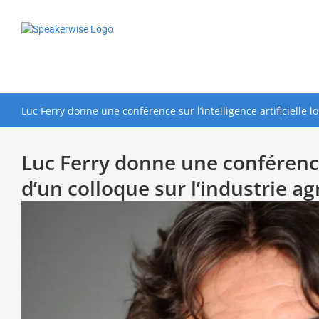
Passer
au
contenu
Luc Ferry donne une conférence sur l’intelligence artificielle l
Luc Ferry donne une conférence s
d’un colloque sur l’industrie a