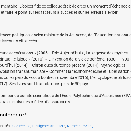
alimentaire. L’objectif de ce colloque était de créer un moment d’échange e
 faire le point sur les facteurs à succès et sur les erreurs à éviter.
iences politiques, ancien ministre de la Jeunesse, de l’Education nationale
issent un vif succès.
 jeunes générations » (2006 – Prix Aujourd’hui ) , La sagesse des mythes
iritualité laïque » (2010), « L’invention de la vie de Bohème, 1830 – 1900 
aujourd’hui (2014) – Chroniques du temps présent (2014). Mythologie et
Révolution transhumaniste – Comment la technomédecine et l’uberisation
reux ou les paradoxes du bonheur (novembre 2016), L’encyclopédie philos
017). Ses livres sont traduits dans plus de 30 pays.
’honneur du comité scientifique de l’Ecole Polytechnique d’Assurance (EPA
data scientist des métiers d’assurance ».
conférence !
s-clés :
Conférence
,
Intelligence artificielle
,
Numérique & Digital