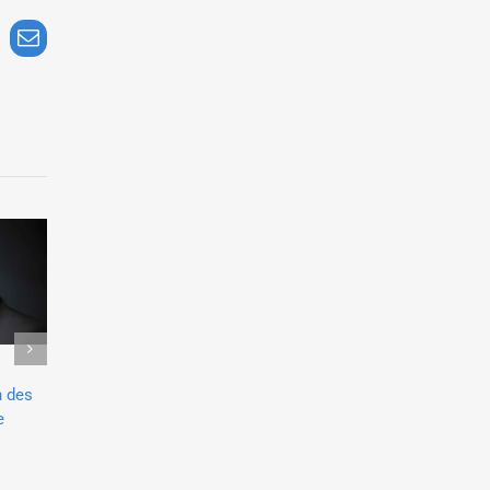
nkedIn
Email
Laurent Alexandre donne une
Yassine Regragui donne
 des
conférence sur l’Intelligence
conférence sur l’avenir 
Artificielle dans les métiers de la
paiements pour la BPCE
Santé pour des acteurs de la
4 avril 2026
cardiologie