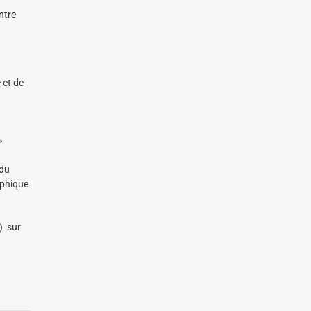
ntre
 et de
»
 du
ophique
) sur