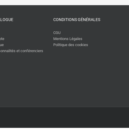
10 avril 2026
ALOGUE
CONDITIONS GÉNÉRALES
CGU
pte
Mentions Légales
gue
Politique des cookies
rsonnalités et conférenciers