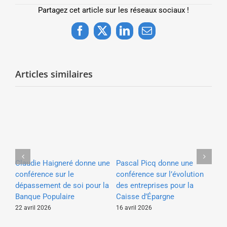
Partagez cet article sur les réseaux sociaux !
Facebook
X
LinkedIn
Email
Articles similaires
Claudie Haigneré donne une
Pascal Picq donne une
La
conférence sur le
conférence sur l’évolution
un
face
dépassement de soi pour la
des entreprises pour la
l’I
é
Banque Populaire
Caisse d’Épargne
da
po
22 avril 2026
16 avril 2026
ca