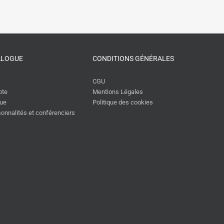
des directeurs achats
16 janvier 2026
ALOGUE
CONDITIONS GÉNÉRALES
CGU
pte
Mentions Légales
gue
Politique des cookies
rsonnalités et conférenciers