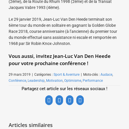
(2ème), de la Route du Rhum 1998 (2ème) et de la Transat
Jacques Vabre 1993 (4ème).
Le 29 janvier 2019, Jean-Luc Van Den Heede terminait son
6ème tour du monde en solitaire en gagnant la Golden Globe
Race 2018, course anniversaire (à l’ancienne) du premier tour
du monde effectué sans assistance ni escale et remportée en
1968 par Sir Robin Knox-Johnston.
Vous aussi, invitez Jean-Luc Van Den Heede
pour votre prochaine conférence !
29 mars 2019
|
Catégories :
Sport & Aventure
|
Mots-clés :
Audace
,
Conférence
,
Leadership
,
Motivation
,
Optimisme
,
Performance
Partagez cet article sur les réseaux sociaux !
Facebook
X
LinkedIn
Email
Articles similaires