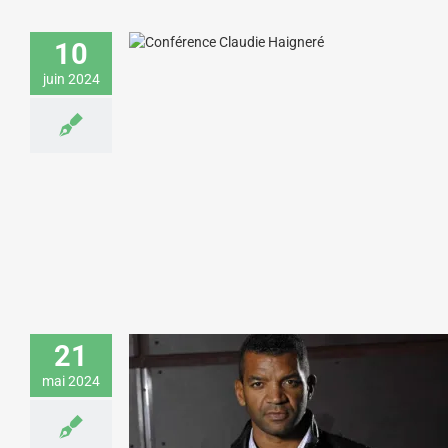
Claudie Haigneré donne une conférence
sur les défis du secteur spatial pour une
10
fédération de robotique
juin 2024
Sciences & Technologies
Sport & Aventure
21
mai 2024
Émile Ntamack donne une conférence
sur l’esprit d’équipe pour DHL