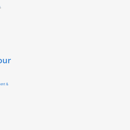
e
,
our
ent &