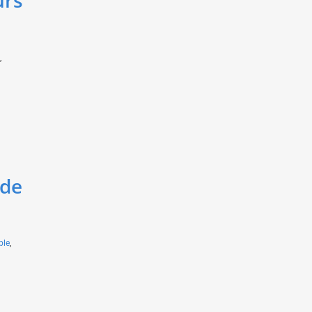
urs
,
 de
ble
,