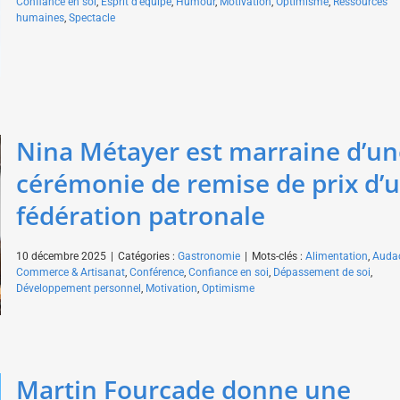
Confiance en soi
,
Esprit d'équipe
,
Humour
,
Motivation
,
Optimisme
,
Ressources
humaines
,
Spectacle
Nina Métayer est marraine d’un
cérémonie de remise de prix d’
fédération patronale
10 décembre 2025
|
Catégories :
Gastronomie
|
Mots-clés :
Alimentation
,
Auda
Commerce & Artisanat
,
Conférence
,
Confiance en soi
,
Dépassement de soi
,
Développement personnel
,
Motivation
,
Optimisme
Martin Fourcade donne une