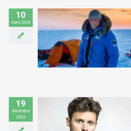
10
mars 2026
Alban Michon donne une conférence
sur le dépassement de soi pour un
laboratoire pharmaceutique
Sport & Aventure
19
décembre
2025
Marc Rougé donne un spectacle pour
les salariés de Veolia