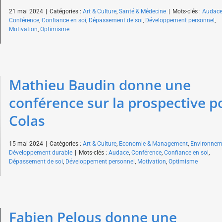
21 mai 2024
|
Catégories :
Art & Culture
,
Santé & Médecine
|
Mots-clés :
Audac
Conférence
,
Confiance en soi
,
Dépassement de soi
,
Développement personnel
,
Motivation
,
Optimisme
Mathieu Baudin donne une
conférence sur la prospective p
Colas
15 mai 2024
|
Catégories :
Art & Culture
,
Economie & Management
,
Environnem
Développement durable
|
Mots-clés :
Audace
,
Conférence
,
Confiance en soi
,
Dépassement de soi
,
Développement personnel
,
Motivation
,
Optimisme
Fabien Pelous donne une