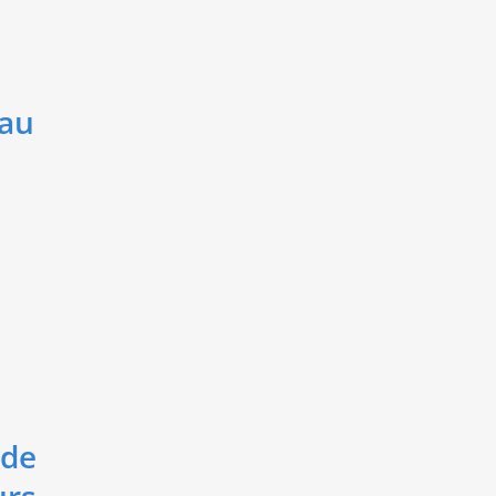
 au
nde