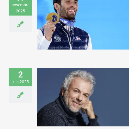
novembre
Martin Fourcade donne une conférence
2025
sur l’excellence pour une fédération
patronale
Environnement & Développement durable
Sport &
Aventure
2
juin 2025
Frédéric Lenoir donne une
visioconférence sur l’espoir pour un
laboratoire pharmaceutique
Art & Culture
Santé & Médecine