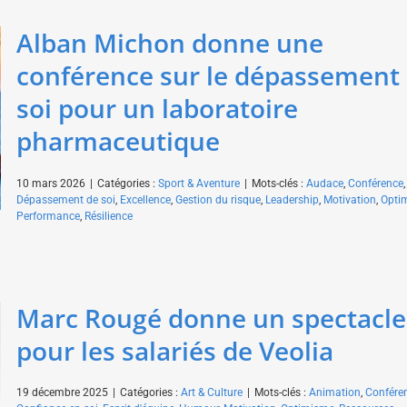
Alban Michon donne une
conférence sur le dépassement
soi pour un laboratoire
pharmaceutique
10 mars 2026
|
Catégories :
Sport & Aventure
|
Mots-clés :
Audace
,
Conférence
,
Dépassement de soi
,
Excellence
,
Gestion du risque
,
Leadership
,
Motivation
,
Opti
Performance
,
Résilience
Marc Rougé donne un spectacle
pour les salariés de Veolia
19 décembre 2025
|
Catégories :
Art & Culture
|
Mots-clés :
Animation
,
Confére