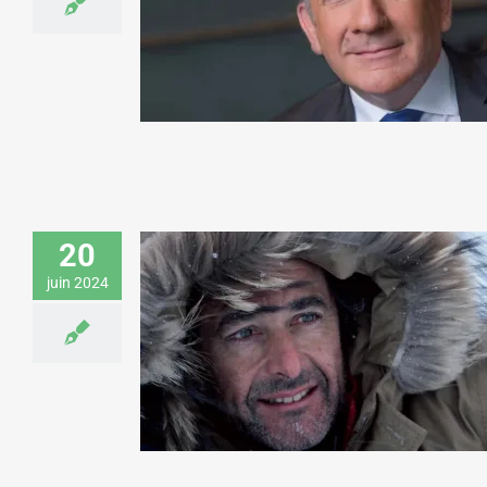
les défis du monde de l’entreprise pour
des directeurs achats
Art & Culture
Santé & Médecine
20
juin 2024
Nicolas Vanier donne une conférence
sur le dépassement de soi pour Veolia
Art & Culture
Environnement & Développement
durable
Sport & Aventure