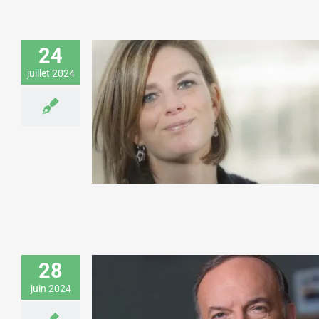
24
juillet 2024
Laurence Vanhée donne une conférence
sur la qualité de vie au travail pour un
ordre d’experts comptables
Economie & Management
28
juin 2024
Pierre Gattaz donne une conférence sur