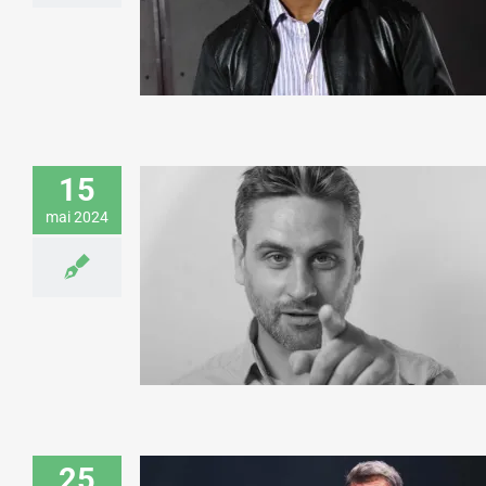
Art & Culture
Santé & Médecine
15
mai 2024
Mathieu Baudin donne une conférence
sur la prospective pour Colas
Art & Culture
Economie & Management
Environnement & Développement durable
25