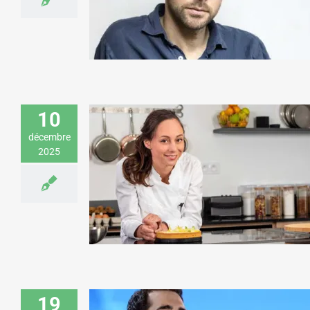
Art & Culture
10
décembre
2025
Nina Métayer est marraine d’une
cérémonie de remise de prix d’une
fédération patronale
Gastronomie
19