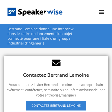
Passer
au
contenu
Bertrand Lemoine donne une interview
dans le cadre du lancement d’un objet
connecté pour une filiale d’un groupe
industriel d’ingénierie
Contactez Bertrand Lemoine
Vous souhaitez inviter Bertrand Lemoine pour votre prochain
événement, conférence, séminaire ou pour être ambassadeur de
votre entreprise/marque ?
CONTACTEZ BERTRAND LEMOINE