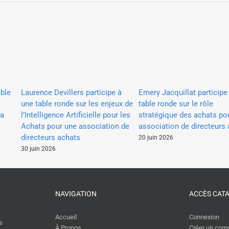
Emery Jacquillat participe
ble
Laurence Devillers participe à
table ronde sur le rôle
une table ronde sur les enjeux de
stratégique des achats po
ia
l’Intelligence Artificielle pour les
association de directeurs
Achats pour une association de
directeurs achats
20 juin 2026
30 juin 2026
NAVIGATION
ACCÈS CAT
Accueil
Connexion
s
À Propos
Créer un com