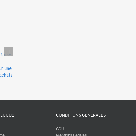
 à une
Thomas Porcher donne une
Frédéric Encel donne un
conférence sur le collectif pour
conférence sur les évolu
ur une
une fédération patronale
géopolitiques contempo
 achats
pour le Crédit Agricole
14 juin 2026
30 mai 2026
ALOGUE
CONDITIONS GÉNÉRALES
CGU
pte
Mentions Légales