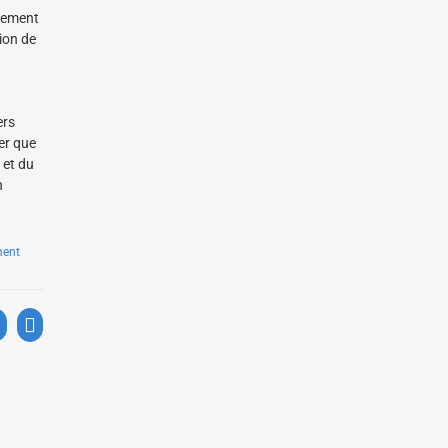
nnement
ion de
ers
er que
 et du
n
ment
LinkedIn
Email