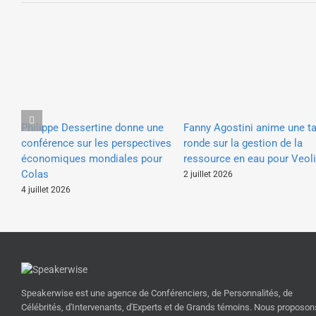
Philippe Dessertine donne une
Fanny Agostini anime une ta
conférence sur les perspectives
ronde sur la gestion de la
économiques mondiales pour
ressource en eau pour Veol
Colas
2 juillet 2026
4 juillet 2026
Speakerwise est une agence de Conférenciers, de Personnalités, de
Célébrités, d'Intervenants, d'Experts et de Grands témoins. Nous proposon