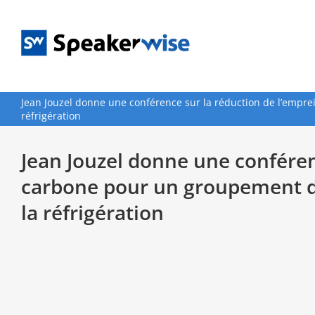
Passer
au
contenu
Jean Jouzel donne une conférence sur la réduction de l’empre
réfrigération
Jean Jouzel donne une conféren
carbone pour un groupement d’
la réfrigération