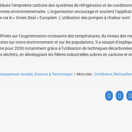
 réduire l’empreinte carbone des systèmes de réfrigération et de conditio
ormes environnementales. L’organisation encourage et soutient l’applicat
re via le « Green Deal » Européen. L’utilisation des pompes à chaleur sont
hiffrées sur l’augmentation croissante des températures, du niveau des m
stes sur notre environnement et sur les populations. Il a essayé d’expliqu
carbone pour 2050 notamment grâce à l’utilisation de techniques décarbonées
es déchets, en développant les filières industrielles sobres en carbone et e
veloppement durable
,
Sciences & Technologies
|
Mots-clés :
Conférence
,
Réchauffe
Facebook
X