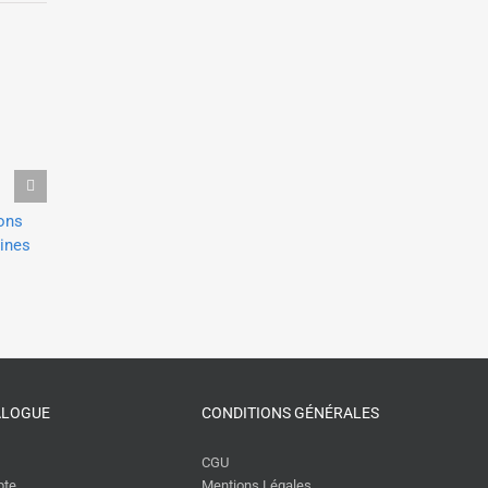
Alain Juillet donne une
Yassine Regragui donne une
conférence sur l’anticipa
ions
conférence sur l’avenir des
risques pour des directe
ines
paiements pour la BPCE
achats
4 avril 2026
15 mars 2026
ALOGUE
CONDITIONS GÉNÉRALES
CGU
pte
Mentions Légales