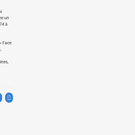
i
me un
974 à
 « Face
,
ines,
LinkedIn
Email