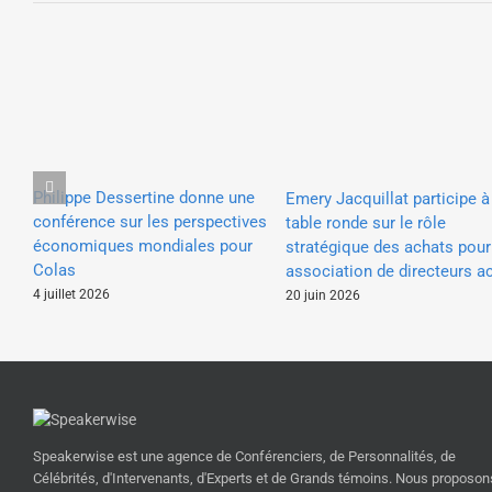
Philippe Dessertine donne une
Emery Jacquillat participe à
conférence sur les perspectives
table ronde sur le rôle
économiques mondiales pour
stratégique des achats pour
Colas
association de directeurs a
4 juillet 2026
20 juin 2026
Speakerwise est une agence de Conférenciers, de Personnalités, de
Célébrités, d'Intervenants, d'Experts et de Grands témoins. Nous proposon