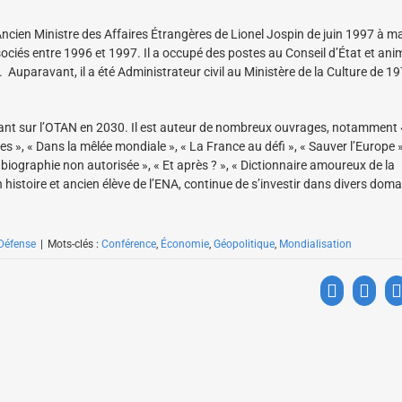
Ancien Ministre des Affaires Étrangères de Lionel Jospin de juin 1997 à ma
ociés entre 1996 et 1997. Il a occupé des postes au Conseil d’État et ani
uparavant, il a été Administrateur civil au Ministère de la Culture de 1
ssant sur l’OTAN en 2030. Il est auteur de nombreux ouvrages, notamment
s », « Dans la mêlée mondiale », « La France au défi », « Sauver l’Europe »
 biographie non autorisée », « Et après ? », « Dictionnaire amoureux de la
 histoire et ancien élève de l’ENA, continue de s’investir dans divers doma
 Défense
|
Mots-clés :
Conférence
,
Économie
,
Géopolitique
,
Mondialisation
Facebook
X