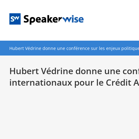
Passer
au
contenu
Hubert Védrine donne une conférence sur les enjeux politique
Hubert Védrine donne une conf
internationaux pour le Crédit A