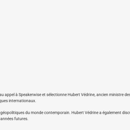
eau appel à Speakerwise et sélectionne Hubert Védrine, ancien ministre de
iques internationaux.
ances géopolitiques du monde contemporain. Hubert Védrine a également dis
s années futures.