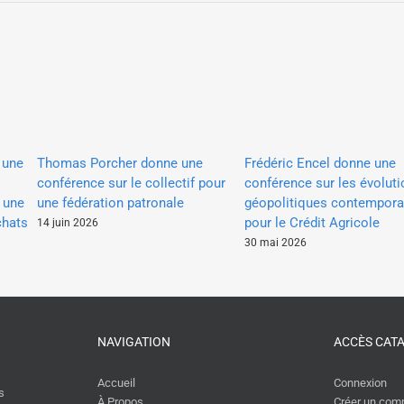
 une
Thomas Porcher donne une
Frédéric Encel donne une
conférence sur le collectif pour
conférence sur les évolut
 une
une fédération patronale
géopolitiques contempora
chats
pour le Crédit Agricole
14 juin 2026
30 mai 2026
NAVIGATION
ACCÈS CAT
Accueil
Connexion
s
À Propos
Créer un com