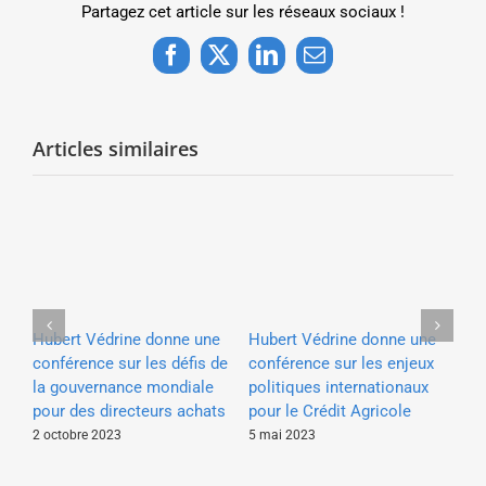
Partagez cet article sur les réseaux sociaux !
Facebook
X
LinkedIn
Email
Articles similaires
e
Hubert Védrine donne une
Hubert Védrine donne une
Hu
nce
conférence sur les défis de
conférence sur les enjeux
co
la gouvernance mondiale
politiques internationaux
gé
pour des directeurs achats
pour le Crédit Agricole
co
mu
2 octobre 2023
5 mai 2023
2 o