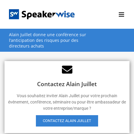
Passer
au
contenu
Alain Juillet donne une conférence sur
l’anticipation des risques pour des
directeurs achats
Contactez Alain Juillet
Vous souhaitez inviter Alain Juillet pour votre prochain
événement, conférence, séminaire ou pour être ambassadeur de
votre entreprise/marque ?
CONTACTEZ ALAIN JUILLET