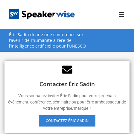
Passer
au
contenu
Éric Sadin donne une conférence sur
l’avenir de l’humanité à l’ère de
l’intelligence artificielle pour l’UNESCO
Contactez Éric Sadin
Vous souhaitez inviter Éric Sadin pour votre prochain
événement, conférence, séminaire ou pour être ambassadeur de
votre entreprise/marque ?
CONTACTEZ ÉRIC SADIN