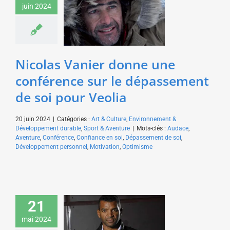
dépassement de soi
juin 2024
pour Veolia
Art & Culture
Environnement
& Développement durable
Sport & Aventure
Nicolas Vanier donne une
conférence sur le dépassement
de soi pour Veolia
20 juin 2024
|
Catégories :
Art & Culture
,
Environnement &
Développement durable
,
Sport & Aventure
|
Mots-clés :
Audace
,
Aventure
,
Conférence
,
Confiance en soi
,
Dépassement de soi
,
Développement personnel
,
Motivation
,
Optimisme
Émile Ntamack donne
21
une conférence sur
mai 2024
l’esprit d’équipe pour