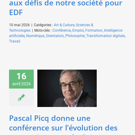
aux défis de notre société pour
EDF
10 mai 2026
|
Catégories :
Art & Culture
,
Sciences &
Technologies
|
Mots-clés :
Conférence
,
Emploi
,
Formation
,
Intelligence
artificielle
,
Numérique
,
Orientation
,
Philosophie
,
Transformation digitale
,
Travail
Pascal Picq donne une
16
conférence sur
l’évolution des
avril 2026
entreprises pour la
Caisse d’Épargne
Art & Culture
Sciences &
Technologies
Pascal Picq donne une
conférence sur l’évolution des