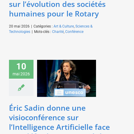
sur l’évolution des sociétés
humaines pour le Rotary
20 mai 2026
|
Catégories :
Art & Culture
,
Sciences &
Technologies
|
Mots-clés :
Charité
,
Conférence
Éric Sadin donne une
10
visioconférence sur
l’Intelligence Artificielle
mai 2026
face aux défis de notre
société pour EDF
Art & Culture
Sciences &
Technologies
Éric Sadin donne une
visioconférence sur
l’Intelligence Artificielle face