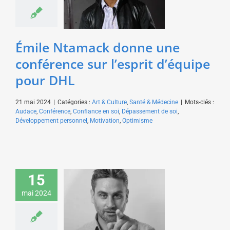
DHL
Art & Culture
Santé &
Médecine
Émile Ntamack donne une
conférence sur l’esprit d’équipe
pour DHL
21 mai 2024
|
Catégories :
Art & Culture
,
Santé & Médecine
|
Mots-clés :
Audace
,
Conférence
,
Confiance en soi
,
Dépassement de soi
,
Développement personnel
,
Motivation
,
Optimisme
Mathieu Baudin donne
15
une conférence sur la
prospective pour Colas
mai 2024
Art & Culture
Economie &
Management
Environnement &