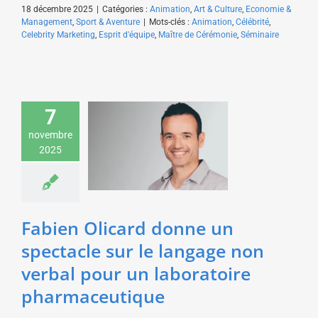
18 décembre 2025
|
Catégories :
Animation
,
Art & Culture
,
Economie &
Management
,
Sport & Aventure
|
Mots-clés :
Animation
,
Célébrité
,
Celebrity Marketing
,
Esprit d'équipe
,
Maître de Cérémonie
,
Séminaire
Fabien Olicard donne
7
un spectacle sur le
novembre
langage non verbal
2025
pour un laboratoire
pharmaceutique
Art & Culture
Fabien Olicard donne un
spectacle sur le langage non
verbal pour un laboratoire
pharmaceutique