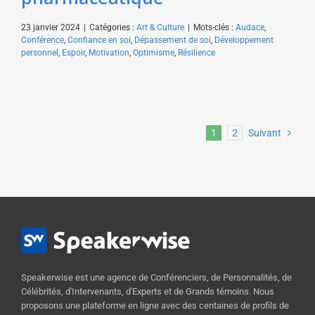
23 janvier 2024
|
Catégories :
Art & Culture
|
Mots-clés :
Audace
,
Conférence
,
Confiance en soi
,
Dépassement de soi
,
Développement
personnel
,
Espoir
,
Motivation
,
Optimisme
,
Résilience
1
2
Suivant
Speakerwise est une agence de Conférenciers, de Personnalités, de
Célébrités, d'Intervenants, d'Experts et de Grands témoins. Nous
proposons une plateforme en ligne avec des centaines de profils de