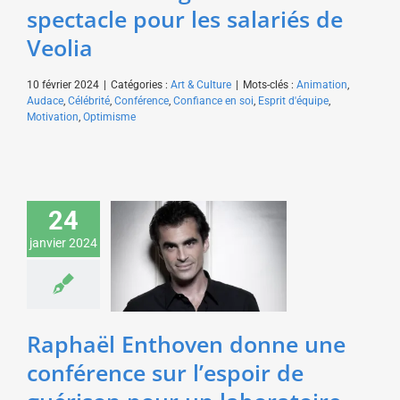
spectacle pour les salariés de
Veolia
10 février 2024
|
Catégories :
Art & Culture
|
Mots-clés :
Animation
,
Audace
,
Célébrité
,
Conférence
,
Confiance en soi
,
Esprit d'équipe
,
Motivation
,
Optimisme
Raphaël Enthoven
24
donne une conférence
sur l’espoir de guérison
janvier 2024
pour un laboratoire
pharmaceutique
Art & Culture
Santé &
Médecine
Raphaël Enthoven donne une
conférence sur l’espoir de