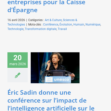
entreprises pour la Caisse
d’Épargne
16 avril 2026
|
Catégories :
Art & Culture
,
Sciences &
Technologies
|
Mots-clés :
Conférence
,
Évolution
,
Humain
,
Numérique
,
Technologie
,
Transformation digitale
,
Travail
Éric Sadin donne une
conférence sur l’impact
20
de l’intelligence
artificielle sur le
mars 2026
marché du travail pour
une agence régionale
pour l’emploi
Art & Culture
Sciences &
Éric Sadin donne une
Technologies
conférence sur l’impact de
l’intelligence artificielle sur le