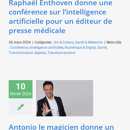
Raphaël Enthoven donne une
conférence sur l’intelligence
artificielle pour un éditeur de
presse médicale
30 mars 2024
|
Catégories :
Art & Culture
,
Santé & Médecine
|
Mots-clés
:
Conférence
,
Intelligence artificielle
,
Numérique & Digital
,
Santé
,
Transformation digitale
,
Transhumanisme
10
Antonio le magicien
donne un spectacle
février 2024
pour les salariés de
Veolia
Art & Culture
Antonio le magicien donne un