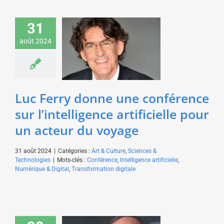
Luc Ferry donne une
31
conférence sur
l’intelligence artificielle
août 2024
pour un acteur du
voyage
Art & Culture
Sciences &
Technologies
Luc Ferry donne une conférence
sur l’intelligence artificielle pour
un acteur du voyage
31 août 2024
|
Catégories :
Art & Culture
,
Sciences &
Technologies
|
Mots-clés :
Conférence
,
Intelligence artificielle
,
Numérique & Digital
,
Transformation digitale
Pierre Gattaz donne