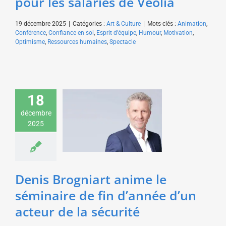
pour les salariés de Veolia
19 décembre 2025
|
Catégories :
Art & Culture
|
Mots-clés :
Animation
,
Conférence
,
Confiance en soi
,
Esprit d'équipe
,
Humour
,
Motivation
,
Optimisme
,
Ressources humaines
,
Spectacle
Denis Brogniart anime
18
le séminaire de fin
d’année d’un acteur de
décembre
la sécurité
2025
Animation
Art & Culture
Economie & Management
Sport & Aventure
Denis Brogniart anime le
séminaire de fin d’année d’un
acteur de la sécurité