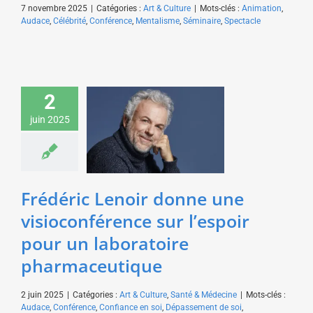
7 novembre 2025
|
Catégories :
Art & Culture
|
Mots-clés :
Animation
,
Audace
,
Célébrité
,
Conférence
,
Mentalisme
,
Séminaire
,
Spectacle
Frédéric Lenoir donne
2
une visioconférence
sur l’espoir pour un
juin 2025
laboratoire
pharmaceutique
Art & Culture
Santé &
Médecine
Frédéric Lenoir donne une
visioconférence sur l’espoir
pour un laboratoire
pharmaceutique
2 juin 2025
|
Catégories :
Art & Culture
,
Santé & Médecine
|
Mots-clés :
Audace
,
Conférence
,
Confiance en soi
,
Dépassement de soi
,