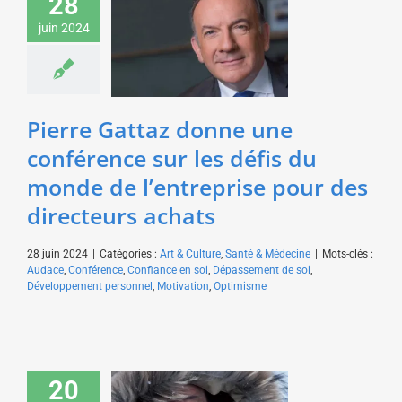
28
une conférence sur les
défis du monde de
juin 2024
l’entreprise pour des
directeurs achats
Art & Culture
Santé &
Médecine
Pierre Gattaz donne une
conférence sur les défis du
monde de l’entreprise pour des
directeurs achats
28 juin 2024
|
Catégories :
Art & Culture
,
Santé & Médecine
|
Mots-clés :
Audace
,
Conférence
,
Confiance en soi
,
Dépassement de soi
,
Développement personnel
,
Motivation
,
Optimisme
Nicolas Vanier donne
20
une conférence sur le