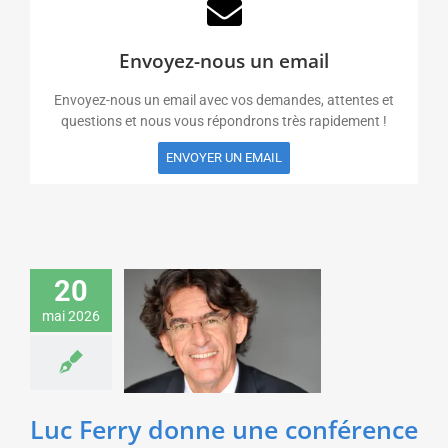
Envoyez-nous un email
Envoyez-nous un email avec vos demandes, attentes et
questions et nous vous répondrons très rapidement !
ENVOYER UN EMAIL
Luc Ferry donne une
20
conférence sur
l’évolution des
mai 2026
sociétés humaines
pour le Rotary
Art & Culture
Sciences &
Technologies
Luc Ferry donne une conférence