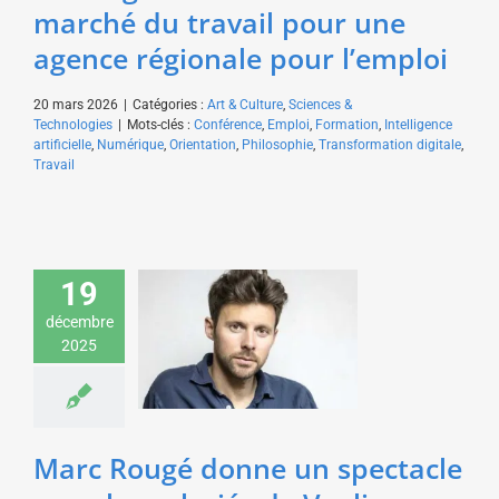
marché du travail pour une
agence régionale pour l’emploi
20 mars 2026
|
Catégories :
Art & Culture
,
Sciences &
Technologies
|
Mots-clés :
Conférence
,
Emploi
,
Formation
,
Intelligence
artificielle
,
Numérique
,
Orientation
,
Philosophie
,
Transformation digitale
,
Travail
19
Marc Rougé donne un
décembre
spectacle pour les
2025
salariés de Veolia
Art & Culture
Marc Rougé donne un spectacle