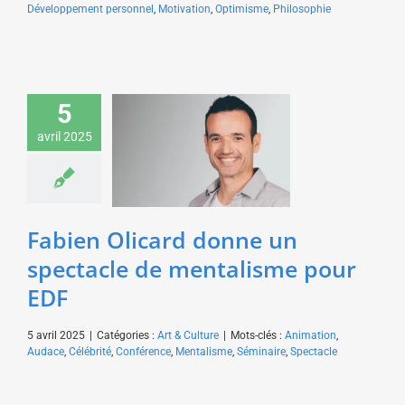
Développement personnel
,
Motivation
,
Optimisme
,
Philosophie
5
Fabien Olicard donne
avril 2025
un spectacle de
mentalisme pour EDF
Art & Culture
Fabien Olicard donne un
spectacle de mentalisme pour
EDF
5 avril 2025
|
Catégories :
Art & Culture
|
Mots-clés :
Animation
,
Audace
,
Célébrité
,
Conférence
,
Mentalisme
,
Séminaire
,
Spectacle