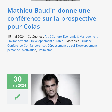
Développement durable
Mathieu Baudin donne une
conférence sur la prospective
pour Colas
15 mai 2024
|
Catégories :
Art & Culture
,
Economie & Management
,
Environnement & Développement durable
|
Mots-clés :
Audace
,
Conférence
,
Confiance en soi
,
Dépassement de soi
,
Développement
personnel
,
Motivation
,
Optimisme
Raphaël Enthoven
donne une conférence
30
sur l’intelligence
mars 2024
artificielle pour un
éditeur de presse
médicale
Art & Culture
Santé &
Médecine