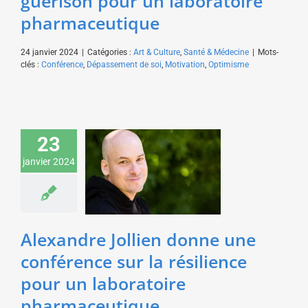
guérison pour un laboratoire
pharmaceutique
24 janvier 2024
|
Catégories :
Art & Culture
,
Santé & Médecine
|
Mots-
clés :
Conférence
,
Dépassement de soi
,
Motivation
,
Optimisme
Alexandre Jollien
23
donne une conférence
janvier 2024
sur la résilience pour
un laboratoire
pharmaceutique
Art & Culture
Alexandre Jollien donne une
conférence sur la résilience
pour un laboratoire
pharmaceutique