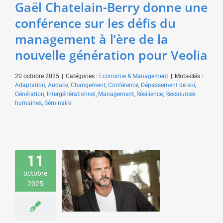
Gaël Chatelain-Berry donne une
conférence sur les défis du
management à l’ère de la
nouvelle génération pour Veolia
20 octobre 2025
|
Catégories :
Economie & Management
|
Mots-clés :
Adaptation
,
Audace
,
Changement
,
Conférence
,
Dépassement de soi
,
Génération
,
Intergénérationnel
,
Management
,
Résilience
,
Ressources
humaines
,
Séminaire
Jérôme Kerviel donne
11
une conférence sur
octobre
l’adaptation au
2025
changement pour une
fédération du bâtiment
Economie & Management