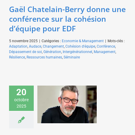
Gaël Chatelain-Berry donne une
conférence sur la cohésion
d’équipe pour EDF
5 novembre 2025
|
Catégories :
Economie & Management
|
Mots-clés :
Adaptation
,
Audace
,
Changement
,
Cohésion d'équipe
,
Conférence
,
Dépassement de soi
,
Génération
,
Intergénérationnel
,
Management
,
Résilience
,
Ressources humaines
,
Séminaire
Gaël Chatelain-Berry
20
donne une conférence
sur les défis du
octobre
management à l’ère de
2025
la nouvelle génération
pour Veolia
Economie & Management