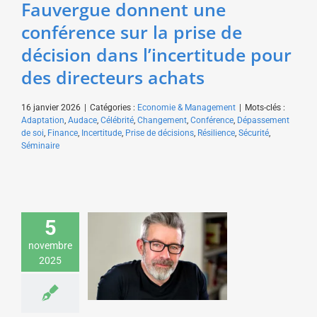
Fauvergue donnent une
conférence sur la prise de
décision dans l’incertitude pour
des directeurs achats
16 janvier 2026
|
Catégories :
Economie & Management
|
Mots-clés :
Adaptation
,
Audace
,
Célébrité
,
Changement
,
Conférence
,
Dépassement
de soi
,
Finance
,
Incertitude
,
Prise de décisions
,
Résilience
,
Sécurité
,
Séminaire
5
Gaël Chatelain-Berry
donne une conférence
novembre
sur la cohésion
2025
d’équipe pour EDF
Economie & Management