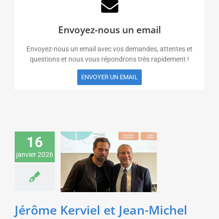
Envoyez-nous un email
Envoyez-nous un email avec vos demandes, attentes et
questions et nous vous répondrons très rapidement !
ENVOYER UN EMAIL
Jérôme Kerviel et Jean-
Michel Fauvergue
16
donnent une
janvier 2026
conférence sur la prise
de décision dans
l’incertitude pour des
directeurs achats
Economie & Management
Jérôme Kerviel et Jean-Michel