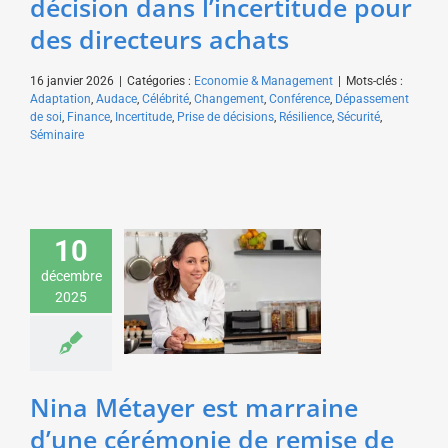
décision dans l’incertitude pour
des directeurs achats
16 janvier 2026
|
Catégories :
Economie & Management
|
Mots-clés :
Adaptation
,
Audace
,
Célébrité
,
Changement
,
Conférence
,
Dépassement
de soi
,
Finance
,
Incertitude
,
Prise de décisions
,
Résilience
,
Sécurité
,
Séminaire
Nina Métayer est
10
marraine d’une
décembre
cérémonie de remise
2025
de prix d’une fédération
patronale
Gastronomie
Nina Métayer est marraine
d’une cérémonie de remise de