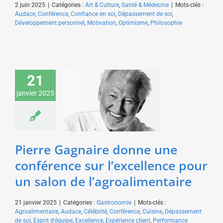
2 juin 2025
|
Catégories :
Art & Culture
,
Santé & Médecine
|
Mots-clés :
Audace
,
Conférence
,
Confiance en soi
,
Dépassement de soi
,
Développement personnel
,
Motivation
,
Optimisme
,
Philosophie
Pierre Gagnaire donne
21
une conférence sur
janvier 2025
l’excellence pour un
salon de
l’agroalimentaire
Gastronomie
Pierre Gagnaire donne une
conférence sur l’excellence pour
un salon de l’agroalimentaire
21 janvier 2025
|
Catégories :
Gastronomie
|
Mots-clés :
Agroalimentaire
,
Audace
,
Célébrité
,
Conférence
,
Cuisine
,
Dépassement
de soi
,
Esprit d'équipe
,
Excellence
,
Expérience client
,
Performance