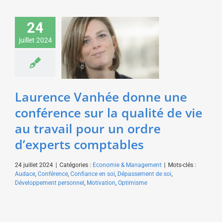
Laurence Vanhée
24
donne une conférence
juillet 2024
sur la qualité de vie au
travail pour un ordre
d’experts comptables
Economie & Management
Laurence Vanhée donne une
conférence sur la qualité de vie
au travail pour un ordre
d’experts comptables
24 juillet 2024
|
Catégories :
Economie & Management
|
Mots-clés :
Audace
,
Conférence
,
Confiance en soi
,
Dépassement de soi
,
Développement personnel
,
Motivation
,
Optimisme