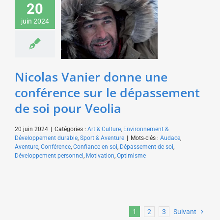
20
une conférence sur le
dépassement de soi
juin 2024
pour Veolia
Art & Culture
Environnement
& Développement durable
Sport & Aventure
Nicolas Vanier donne une
conférence sur le dépassement
de soi pour Veolia
20 juin 2024
|
Catégories :
Art & Culture
,
Environnement &
Développement durable
,
Sport & Aventure
|
Mots-clés :
Audace
,
Aventure
,
Conférence
,
Confiance en soi
,
Dépassement de soi
,
Développement personnel
,
Motivation
,
Optimisme
1
2
3
Suivant