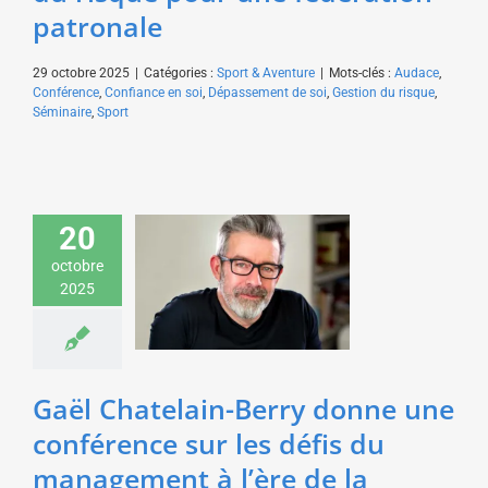
patronale
29 octobre 2025
|
Catégories :
Sport & Aventure
|
Mots-clés :
Audace
,
Conférence
,
Confiance en soi
,
Dépassement de soi
,
Gestion du risque
,
Séminaire
,
Sport
Gaël Chatelain-Berry
20
donne une conférence
sur les défis du
octobre
management à l’ère de
2025
la nouvelle génération
pour Veolia
Economie & Management
Gaël Chatelain-Berry donne une
conférence sur les défis du
management à l’ère de la