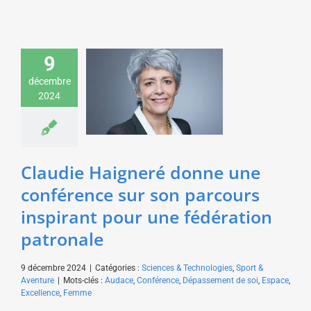
Claudie Haigneré
9
donne une conférence
sur son parcours
décembre
inspirant pour une
2024
fédération patronale
Sciences & Technologies
Sport & Aventure
Claudie Haigneré donne une
conférence sur son parcours
inspirant pour une fédération
patronale
9 décembre 2024
|
Catégories :
Sciences & Technologies
,
Sport &
Aventure
|
Mots-clés :
Audace
,
Conférence
,
Dépassement de soi
,
Espace
,
Excellence
,
Femme