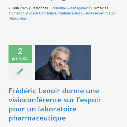
25 juin 2025
|
Catégories :
Economie & Management
|
Mots-clés :
Animation
,
Audace
,
Conférence
,
Confiance en soi
,
Dépassement de soi
,
Networking
Frédéric Lenoir donne
2
une visioconférence
sur l’espoir pour un
juin 2025
laboratoire
pharmaceutique
Art & Culture
Santé &
Médecine
Frédéric Lenoir donne une
visioconférence sur l’espoir
pour un laboratoire
pharmaceutique