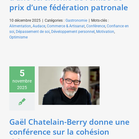
prix d’une fédération patronale
10 décembre 2025
|
Catégories :
Gastronomie
|
Mots-clés :
Alimentation
,
Audace
,
Commerce & Artisanat
,
Conférence
,
Confiance en
soi
,
Dépassement de soi
,
Développement personnel
,
Motivation
,
Optimisme
5
Gaël Chatelain-Berry
donne une conférence
novembre
sur la cohésion
2025
d’équipe pour EDF
Economie & Management
Gaël Chatelain-Berry donne une
conférence sur la cohésion