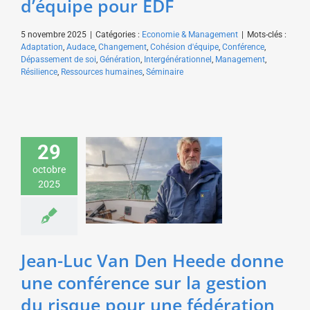
d’équipe pour EDF
5 novembre 2025
|
Catégories :
Economie & Management
|
Mots-clés :
Adaptation
,
Audace
,
Changement
,
Cohésion d'équipe
,
Conférence
,
Dépassement de soi
,
Génération
,
Intergénérationnel
,
Management
,
Résilience
,
Ressources humaines
,
Séminaire
Jean-Luc Van Den
29
Heede donne une
conférence sur la
octobre
gestion du risque pour
2025
une fédération
patronale
Sport & Aventure
Jean-Luc Van Den Heede donne
une conférence sur la gestion
du risque pour une fédération