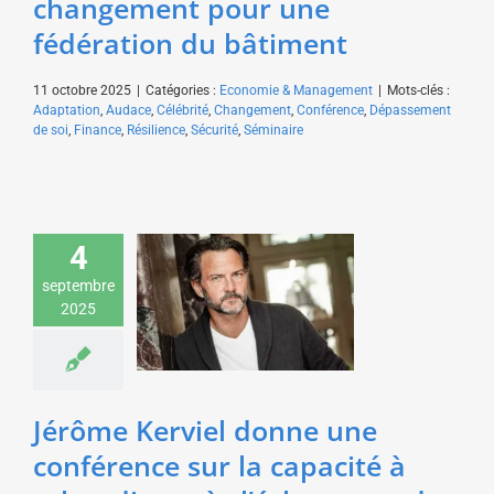
changement pour une
fédération du bâtiment
11 octobre 2025
|
Catégories :
Economie & Management
|
Mots-clés :
Adaptation
,
Audace
,
Célébrité
,
Changement
,
Conférence
,
Dépassement
de soi
,
Finance
,
Résilience
,
Sécurité
,
Séminaire
Jérôme Kerviel donne
4
une conférence sur la
capacité à rebondir
septembre
après l’échec pour des
2025
commissaires aux
comptes
Economie & Management
Jérôme Kerviel donne une
conférence sur la capacité à