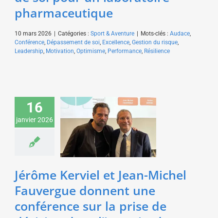
pharmaceutique
10 mars 2026
|
Catégories :
Sport & Aventure
|
Mots-clés :
Audace
,
Conférence
,
Dépassement de soi
,
Excellence
,
Gestion du risque
,
Leadership
,
Motivation
,
Optimisme
,
Performance
,
Résilience
Jérôme Kerviel et Jean-
Michel Fauvergue
16
donnent une
janvier 2026
conférence sur la prise
de décision dans
l’incertitude pour des
directeurs achats
Economie & Management
Jérôme Kerviel et Jean-Michel
Fauvergue donnent une
conférence sur la prise de