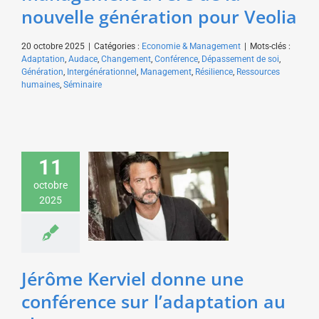
nouvelle génération pour Veolia
20 octobre 2025
|
Catégories :
Economie & Management
|
Mots-clés :
Adaptation
,
Audace
,
Changement
,
Conférence
,
Dépassement de soi
,
Génération
,
Intergénérationnel
,
Management
,
Résilience
,
Ressources
humaines
,
Séminaire
Jérôme Kerviel donne
11
une conférence sur
octobre
l’adaptation au
2025
changement pour une
fédération du bâtiment
Economie & Management
Jérôme Kerviel donne une
conférence sur l’adaptation au