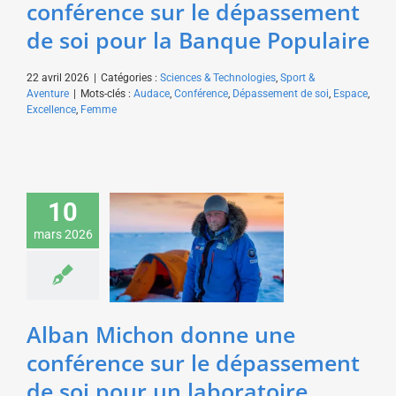
conférence sur le dépassement
de soi pour la Banque Populaire
22 avril 2026
|
Catégories :
Sciences & Technologies
,
Sport &
Aventure
|
Mots-clés :
Audace
,
Conférence
,
Dépassement de soi
,
Espace
,
Excellence
,
Femme
Alban Michon donne
10
une conférence sur le
mars 2026
dépassement de soi
pour un laboratoire
pharmaceutique
Sport & Aventure
Alban Michon donne une
conférence sur le dépassement
de soi pour un laboratoire