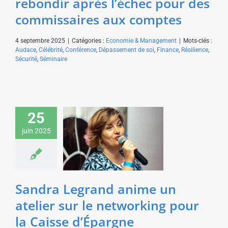
rebondir après l’échec pour des
commissaires aux comptes
4 septembre 2025
|
Catégories :
Economie & Management
|
Mots-clés :
Audace
,
Célébrité
,
Conférence
,
Dépassement de soi
,
Finance
,
Résilience
,
Sécurité
,
Séminaire
25
Sandra Legrand anime
un atelier sur le
juin 2025
networking pour la
Caisse d’Épargne
Economie & Management
Sandra Legrand anime un
atelier sur le networking pour
la Caisse d’Épargne