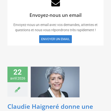
Envoyez-nous un email
Envoyez-nous un email avec vos demandes, attentes et
questions et nous vous répondrons très rapidement !
ENVOYER UN EMAIL
Claudie Haigneré
22
donne une conférence
sur le dépassement de
avril 2026
soi pour la Banque
Populaire
Sciences & Technologies
Sport & Aventure
Claudie Haigneré donne une