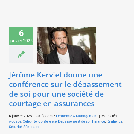
Jérôme Kerviel donne
6
une conférence sur le
dépassement de soi
janvier 2025
pour une société de
courtage en
assurances
Economie & Management
Jérôme Kerviel donne une
conférence sur le dépassement
de soi pour une société de
courtage en assurances
6 janvier 2025
|
Catégories :
Economie & Management
|
Mots-clés :
Audace
,
Célébrité
,
Conférence
,
Dépassement de soi
,
Finance
,
Résilience
,
Sécurité
,
Séminaire