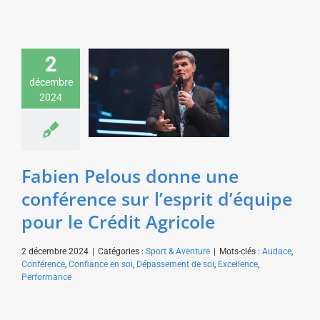
2
Fabien Pelous donne
une conférence sur
décembre
l’esprit d’équipe pour le
2024
Crédit Agricole
Sport & Aventure
Fabien Pelous donne une
conférence sur l’esprit d’équipe
pour le Crédit Agricole
2 décembre 2024
|
Catégories :
Sport & Aventure
|
Mots-clés :
Audace
,
Conférence
,
Confiance en soi
,
Dépassement de soi
,
Excellence
,
Performance