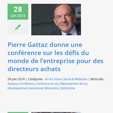
Pierre Gattaz donne
28
une conférence sur les
défis du monde de
juin 2024
l’entreprise pour des
directeurs achats
Art & Culture
Santé &
Médecine
Pierre Gattaz donne une
conférence sur les défis du
monde de l’entreprise pour des
directeurs achats
28 juin 2024
|
Catégories :
Art & Culture
,
Santé & Médecine
|
Mots-clés :
Audace
,
Conférence
,
Confiance en soi
,
Dépassement de soi
,
Développement personnel
,
Motivation
,
Optimisme
Nicolas Vanier donne