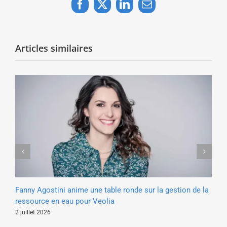
Facebook
X
LinkedIn
Email
Articles similaires
Fanny Agostini anime une table ronde sur la gestion de la
Eme
ressource en eau pour Veolia
st
di
2 juillet 2026
20 