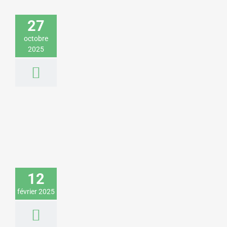
l’avenir du climat pour une direction
départementale des territoires
27
Environnement & Développement durable
octobre
Sciences & Technologies
2025
Louis Bodin donne une conférence sur
les enjeux climatiques pour une
entreprise de matériel de motoculture
12
Environnement & Développement durable
février 2025
Sciences & Technologies