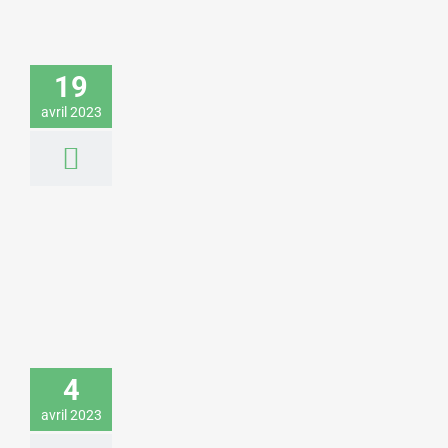
Christian Gollier donne une conférence
sur la transition écologique pour une
19
fédération patronale
Economie & Management
avril 2023
Virginie Raisson donne une conférence
sur le changement climatique pour
4
Veolia
Environnement & Développement durable
avril 2023