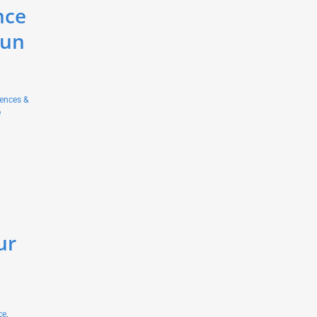
nce
 un
iences &
e
ur
ce
,