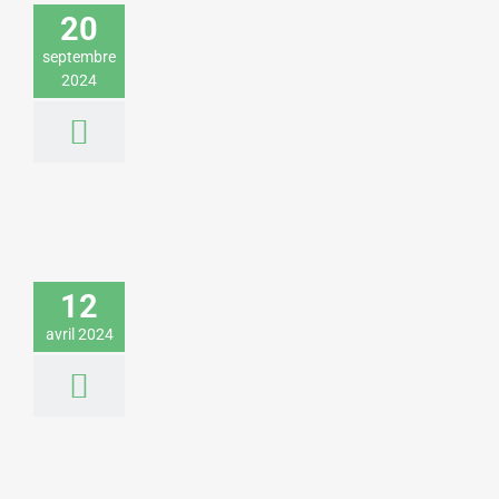
de la climatisation
20
Environnement & Développement durable
septembre
Sciences & Technologies
2024
Arthur Keller donne une conférence sur
les défis systémiques contemporains
pour une fédération patronale
12
Economie & Management
Environnement &
avril 2024
Développement durable
Sciences & Technologies