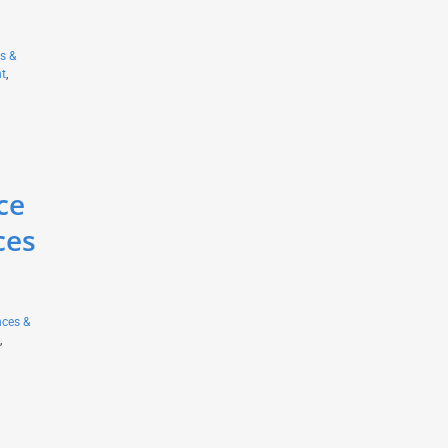
s &
t
,
ce
ces
nces &
,