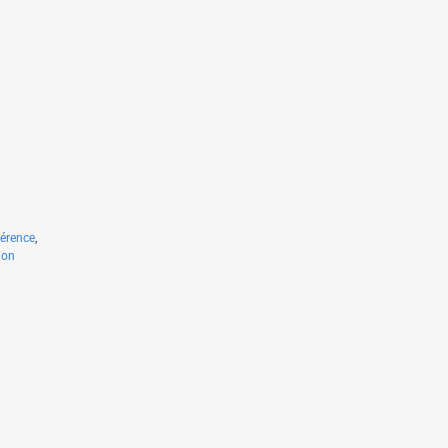
érence
,
ion