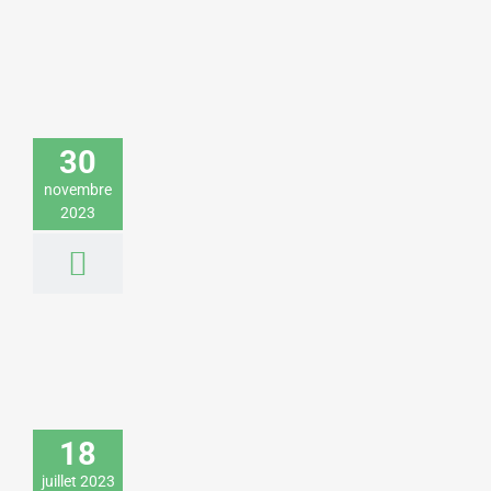
Yann Arthus-Bertrand donne une
conférence sur l’environnement pour le
30
Crédit Agricole
Environnement & Développement durable
novembre
2023
Maud Fontenoy donne une conférence
sur la préservation des ressources en
18
eau pour une filiale de Veolia
Environnement & Développement durable
juillet 2023