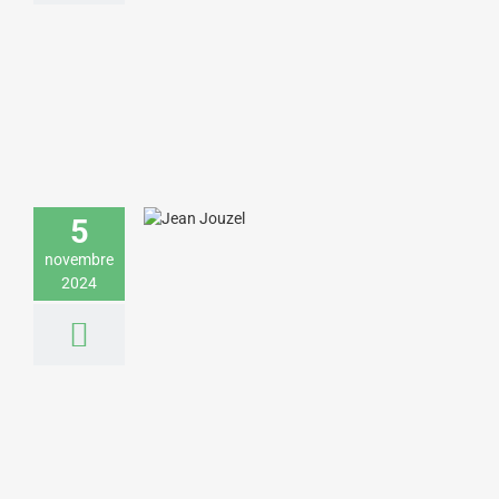
Jean Jouzel donne une conférence sur
les causes et les conséquences du
5
dérèglement climatique
Environnement & Développement durable
novembre
Sciences & Technologies
2024
Louis Bodin donne une conférence sur
les gaz à effet de serre pour un acteur