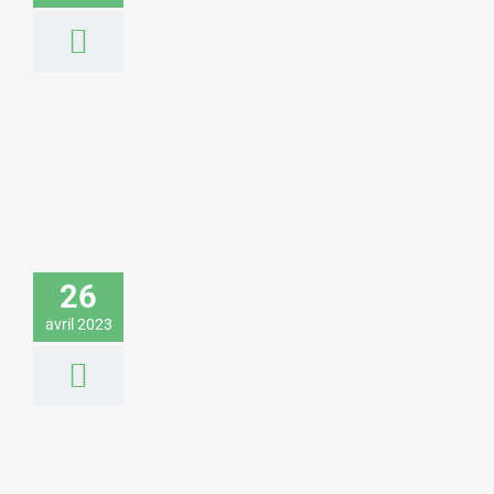
Louis Bodin donne une conférence sur
le changement climatique pour une
fédération patronale
26
Environnement & Développement durable
avril 2023
Sciences & Technologies