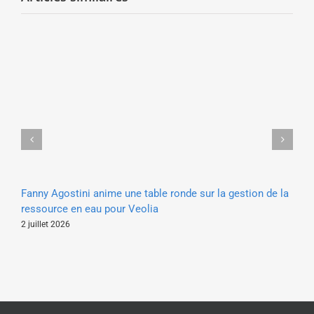
Fanny Agostini anime une table ronde sur la gestion de la
Lau
ressource en eau pour Veolia
enj
un
2 juillet 2026
30 