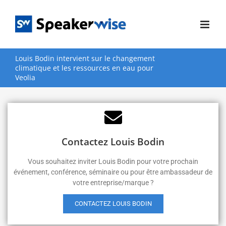
Passer
au
contenu
Louis Bodin intervient sur le changement
climatique et les ressources en eau pour
Veolia
Contactez Louis Bodin
Vous souhaitez inviter Louis Bodin pour votre prochain
événement, conférence, séminaire ou pour être ambassadeur de
votre entreprise/marque ?
CONTACTEZ LOUIS BODIN