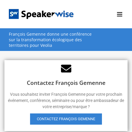
Passer
au
contenu
François Gemenne donne une conférence
sur la transformation écologique des
territoires pour Veolia
Contactez François Gemenne
Vous souhaitez inviter François Gemenne pour votre prochain
événement, conférence, séminaire ou pour être ambassadeur de
votre entreprise/marque ?
CONTACTEZ FRANÇOIS GEMENNE