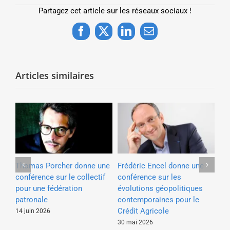
Partagez cet article sur les réseaux sociaux !
Facebook
X
LinkedIn
Email
Articles similaires
e à
Thomas Porcher donne une
Frédéric Encel donne une
Ya
e
conférence sur le collectif
conférence sur les
con
our
pour une fédération
évolutions géopolitiques
pa
patronale
contemporaines pour le
4 a
Crédit Agricole
14 juin 2026
30 mai 2026