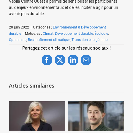
Veolia Centre Ouest a permis de sensibiliser les participants
aux enjeux environnementaux et de les inciter à agir pour un
avenir plus durable.
20 juin 2022
|
Catégories :
Environnement & Développement
durable
|
Mots-clés :
Climat
,
Développement durable
,
Écologie
,
Optimisme
,
Réchauffement climatique
,
Transition énergétique
Partagez cet article sur les réseaux sociaux !
Facebook
X
LinkedIn
Email
Articles similaires