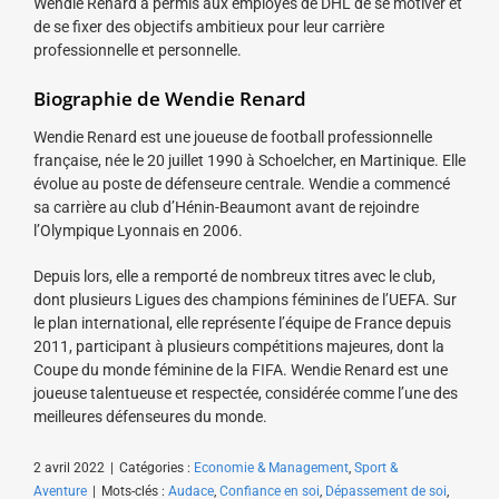
Wendie Renard a permis aux employés de DHL de se motiver et
de se fixer des objectifs ambitieux pour leur carrière
professionnelle et personnelle.
Biographie de Wendie Renard
Wendie Renard est une joueuse de football professionnelle
française, née le 20 juillet 1990 à Schoelcher, en Martinique. Elle
évolue au poste de défenseure centrale. Wendie a commencé
sa carrière au club d’Hénin-Beaumont avant de rejoindre
l’Olympique Lyonnais en 2006.
Depuis lors, elle a remporté de nombreux titres avec le club,
dont plusieurs Ligues des champions féminines de l’UEFA. Sur
le plan international, elle représente l’équipe de France depuis
2011, participant à plusieurs compétitions majeures, dont la
Coupe du monde féminine de la FIFA. Wendie Renard est une
joueuse talentueuse et respectée, considérée comme l’une des
meilleures défenseures du monde.
2 avril 2022
|
Catégories :
Economie & Management
,
Sport &
Aventure
|
Mots-clés :
Audace
,
Confiance en soi
,
Dépassement de soi
,