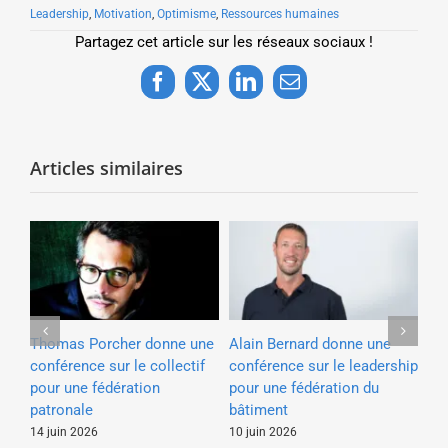
Leadership
,
Motivation
,
Optimisme
,
Ressources humaines
Partagez cet article sur les réseaux sociaux !
Facebook
X
LinkedIn
Email
Articles similaires
e à
Thomas Porcher donne une
Alain Bernard donne une
Fr
e
conférence sur le collectif
conférence sur le leadership
co
our
pour une fédération
pour une fédération du
év
patronale
bâtiment
co
Cré
14 juin 2026
10 juin 2026