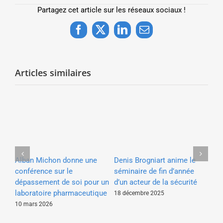
Partagez cet article sur les réseaux sociaux !
Facebook
X
LinkedIn
Email
Articles similaires
Denis Brogniart anime le
une
Alban Michon donne une
Ma
séminaire de fin d’année
conférence sur le
co
d’un acteur de la sécurité
 la
dépassement de soi pour un
po
laboratoire pharmaceutique
pa
18 décembre 2025
10 mars 2026
19 