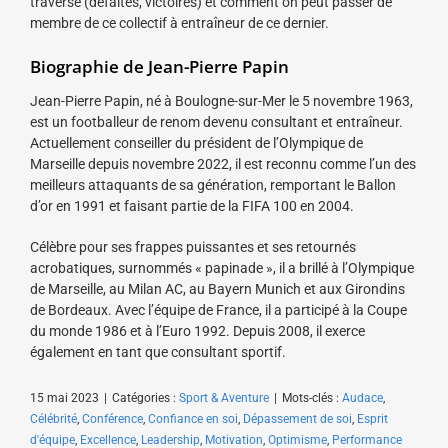
traverse (défaites, victoires) et comment on peut passer de
membre de ce collectif à entraîneur de ce dernier.
Biographie de Jean-Pierre Papin
Jean-Pierre Papin, né à Boulogne-sur-Mer le 5 novembre 1963,
est un footballeur de renom devenu consultant et entraîneur.
Actuellement conseiller du président de l’Olympique de
Marseille depuis novembre 2022, il est reconnu comme l’un des
meilleurs attaquants de sa génération, remportant le Ballon
d’or en 1991 et faisant partie de la FIFA 100 en 2004.
Célèbre pour ses frappes puissantes et ses retournés
acrobatiques, surnommés « papinade », il a brillé à l’Olympique
de Marseille, au Milan AC, au Bayern Munich et aux Girondins
de Bordeaux. Avec l’équipe de France, il a participé à la Coupe
du monde 1986 et à l’Euro 1992. Depuis 2008, il exerce
également en tant que consultant sportif.
15 mai 2023
|
Catégories :
Sport & Aventure
|
Mots-clés :
Audace
,
Célébrité
,
Conférence
,
Confiance en soi
,
Dépassement de soi
,
Esprit
d'équipe
,
Excellence
,
Leadership
,
Motivation
,
Optimisme
,
Performance