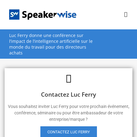
Passer
au
contenu
Luc Ferry donne une conférence sur
l’impact de l’intelligence artificielle sur le
monde du travail pour des directeurs
achats
Contactez Luc Ferry
Vous souhaitez inviter Luc Ferry pour votre prochain événement,
conférence, séminaire ou pour être ambassadeur de votre
entreprise/marque ?
CONTACTEZ LUC FERRY