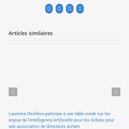
Facebook
X
LinkedIn
Email
Articles similaires
Laurence Devillers participe à une table ronde sur les
Lu
enjeux de l’Intelligence Artificielle pour les Achats pour
so
une association de directeurs achats
20 