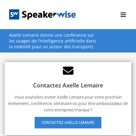
Passer
au
contenu
Axelle Lemaire donne une conférence sur
les usages de l’intelligence artificielle dans
la mobilité pour un acteur des transports
Contactez Axelle Lemaire
Vous souhaitez inviter Axelle Lemaire pour votre prochain
événement, conférence, séminaire ou pour être ambassadeur de
votre entreprise/marque ?
CONTACTEZ AXELLE LEMAIRE