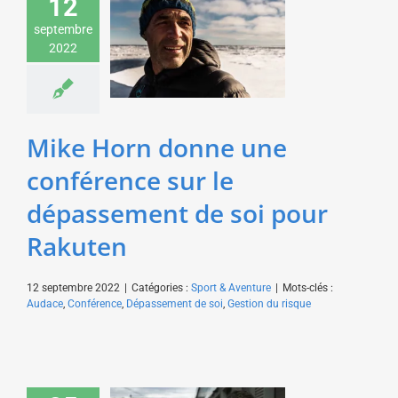
12
Mike Horn donne une
conférence sur le
septembre
dépassement de soi
2022
pour Rakuten
Sport & Aventure
Mike Horn donne une
conférence sur le
dépassement de soi pour
Rakuten
12 septembre 2022
|
Catégories :
Sport & Aventure
|
Mots-clés :
Audace
,
Conférence
,
Dépassement de soi
,
Gestion du risque
Felix Baumgartner