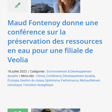
une filiale de Veolia
Environnement &
Développement durable
Maud Fontenoy donne une
conférence sur la
préservation des ressources
en eau pour une filiale de
Veolia
18 juillet 2023
|
Catégories :
Environnement & Développement
durable
|
Mots-clés :
Climat
,
Conférence
,
Développement durable
,
Écologie
,
Gestion du risque
,
Optimisme
,
Performance
,
Réchauffement
climatique
,
Transition énergétique