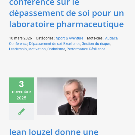
conférence sur le
dépassement de soi pour un
laboratoire pharmaceutique
10 mars 2026
|
Catégories :
Sport & Aventure
|
Mots-clés :
Audace
,
Conférence
,
Dépassement de soi
,
Excellence
,
Gestion du risque
,
Leadership
,
Motivation
,
Optimisme
,
Performance
,
Résilience
Jean Jouzel donne une
3
conférence sur les
enjeux climatiques
novembre
pour Iliad
2025
Environnement &
Développement durable
Sciences & Technologies
Jean Jouzel donne une