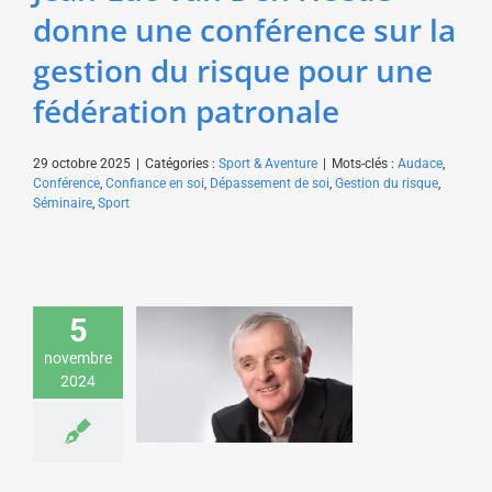
donne une conférence sur la
gestion du risque pour une
fédération patronale
29 octobre 2025
|
Catégories :
Sport & Aventure
|
Mots-clés :
Audace
,
Conférence
,
Confiance en soi
,
Dépassement de soi
,
Gestion du risque
,
Séminaire
,
Sport
Jean Jouzel donne une
conférence sur les
5
causes et les
conséquences du
novembre
dérèglement
2024
climatique
Environnement &
Développement durable
Sciences & Technologies