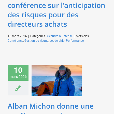
conférence sur l’anticipation
des risques pour des
directeurs achats
15 mars 2026
|
Catégories :
Sécurité & Défense
|
Mots-clés :
Conférence
,
Gestion du risque
,
Leadership
,
Performance
Alban Michon donne
10
une conférence sur le
mars 2026
dépassement de soi
pour un laboratoire
pharmaceutique
Sport & Aventure
Alban Michon donne une