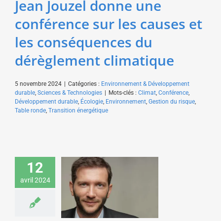
Jean Jouzel donne une
conférence sur les causes et
les conséquences du
dérèglement climatique
5 novembre 2024
|
Catégories :
Environnement & Développement
durable
,
Sciences & Technologies
|
Mots-clés :
Climat
,
Conférence
,
Développement durable
,
Écologie
,
Environnement
,
Gestion du risque
,
Table ronde
,
Transition énergétique
Arthur Keller donne une
conférence sur les
défis systémiques
12
contemporains pour
avril 2024
une fédération
patronale
Economie & Management
Environnement &