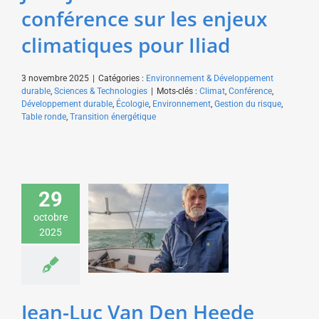
conférence sur les enjeux
climatiques pour Iliad
3 novembre 2025
|
Catégories :
Environnement & Développement
durable
,
Sciences & Technologies
|
Mots-clés :
Climat
,
Conférence
,
Développement durable
,
Écologie
,
Environnement
,
Gestion du risque
,
Table ronde
,
Transition énergétique
Jean-Luc Van Den
29
Heede donne une
conférence sur la
octobre
gestion du risque pour
2025
une fédération
patronale
Sport & Aventure
Jean-Luc Van Den Heede