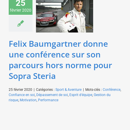
25
donne une conférence
février 2020
sur son parcours hors
norme pour Sopra
Steria
Sport & Aventure
Felix Baumgartner donne
une conférence sur son
parcours hors norme pour
Sopra Steria
25 février 2020
|
Catégories :
Sport & Aventure
|
Mots-clés :
Conférence
,
Confiance en soi
,
Dépassement de soi
,
Esprit d'équipe
,
Gestion du
risque
,
Motivation
,
Performance