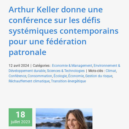
Développement durable
Arthur Keller donne une
Sciences & Technologies
conférence sur les défis
systémiques contemporains
pour une fédération
patronale
12 avril 2024
|
Catégories :
Economie & Management
,
Environnement &
Développement durable
,
Sciences & Technologies
|
Mots-clés :
Climat
,
Conférence
,
Consommation
,
Écologie
,
Économie
,
Gestion du risque
,
Réchauffement climatique
,
Transition énergétique
Maud Fontenoy donne
18
une conférence sur la
préservation des
juillet 2023
ressources en eau pour