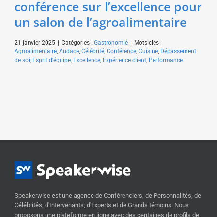
conférence sur l’excellence pour
un salon de l’agroalimentaire
21 janvier 2025
|
Catégories :
Gastronomie
|
Mots-clés :
Agroalimentaire
,
Audace
,
Célébrité
,
Conférence
,
Cuisine
,
Dépassement
de soi
,
Esprit d'équipe
,
Excellence
,
Expérience client
,
Performance
Speakerwise est une agence de Conférenciers, de Personnalités, de
Célébrités, d'Intervenants, d'Experts et de Grands témoins. Nous
proposons une plateforme en ligne avec des centaines de profils de