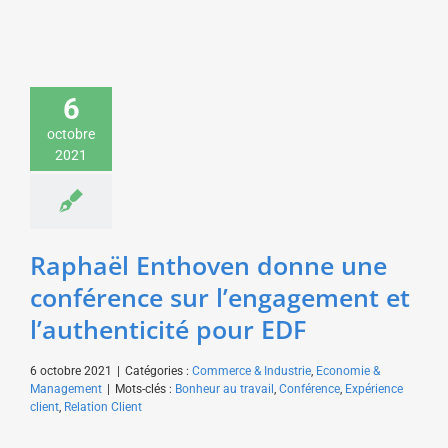
Raphaël Enthoven
6
donne une conférence
sur l’engagement et
octobre
l’authenticité pour EDF
2021
Commerce & Industrie
Economie & Management
Raphaël Enthoven donne une
conférence sur l’engagement et
l’authenticité pour EDF
6 octobre 2021
|
Catégories :
Commerce & Industrie
,
Economie &
Management
|
Mots-clés :
Bonheur au travail
,
Conférence
,
Expérience
client
,
Relation Client