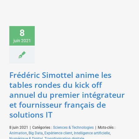
Frédéric Simottel
anime les tables
8
rondes du kick off
annuel du premier
juin 2021
intégrateur et
fournisseur français de
solutions IT
Sciences & Technologies
Frédéric Simottel anime les
tables rondes du kick off
annuel du premier intégrateur
et fournisseur français de
solutions IT
8 juin 2021
|
Catégories :
Sciences & Technologies
|
Mots-clés :
Animation
,
Big Data
,
Expérience client
,
Intelligence artificielle
,
Numérique & Digital
,
Transformation digitale