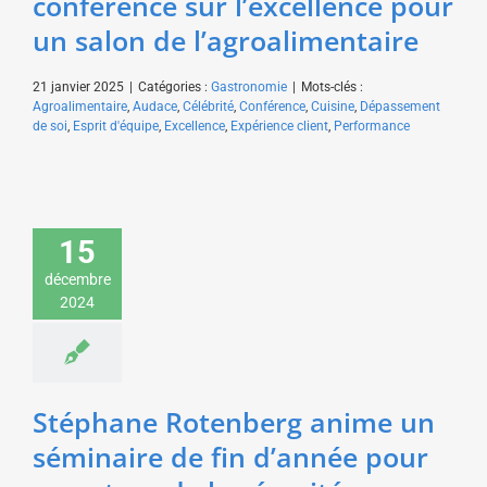
conférence sur l’excellence pour
un salon de l’agroalimentaire
21 janvier 2025
|
Catégories :
Gastronomie
|
Mots-clés :
Agroalimentaire
,
Audace
,
Célébrité
,
Conférence
,
Cuisine
,
Dépassement
de soi
,
Esprit d'équipe
,
Excellence
,
Expérience client
,
Performance
Stéphane Rotenberg
15
anime un séminaire de
fin d’année pour un
décembre
acteur de la sécurité
2024
Animation
Sécurité &
Défense
Stéphane Rotenberg anime un
séminaire de fin d’année pour