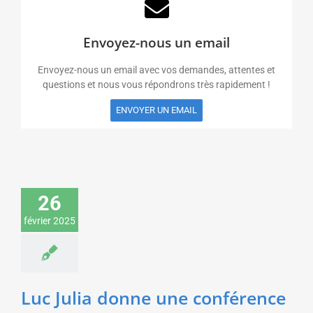
Envoyez-nous un email
Envoyez-nous un email avec vos demandes, attentes et
questions et nous vous répondrons très rapidement !
ENVOYER UN EMAIL
Luc Julia donne une
26
conférence sur
l’intelligence artificielle
février 2025
générative pour un
fournisseur de logiciels
Sciences & Technologies
Luc Julia donne une conférence