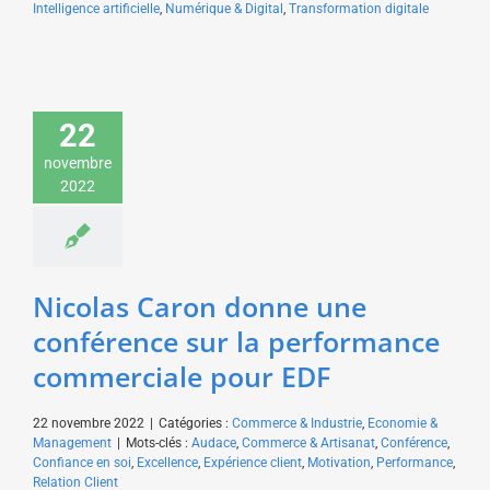
Intelligence artificielle
,
Numérique & Digital
,
Transformation digitale
Nicolas Caron donne
22
une conférence sur la
performance
novembre
commerciale pour EDF
2022
Commerce & Industrie
Economie & Management
Nicolas Caron donne une
conférence sur la performance
commerciale pour EDF
22 novembre 2022
|
Catégories :
Commerce & Industrie
,
Economie &
Management
|
Mots-clés :
Audace
,
Commerce & Artisanat
,
Conférence
,
Confiance en soi
,
Excellence
,
Expérience client
,
Motivation
,
Performance
,
Relation Client