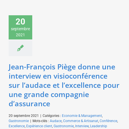
Jean-François Piège
donne une interview en
visioconférence sur
20
l’audace et l’excellence
septembre
pour une grande
2021
compagnie
d’assurance
Economie & Management
Gastronomie
Jean-François Piège donne une
interview en visioconférence
sur l’audace et l’excellence pour
une grande compagnie
d’assurance
20 septembre 2021
|
Catégories :
Economie & Management
,
Gastronomie
|
Mots-clés :
Audace
,
Commerce & Artisanat
,
Conférence
,
Excellence
,
Expérience client
,
Gastronomie
,
Interview
,
Leadership