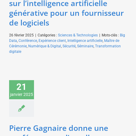
sur l’intelligence artificielle
générative pour un fournisseur
de logiciels
26 février 2025
|
Catégories :
Sciences & Technologies
|
Mots-clés :
Big
Data
,
Conférence
,
Expérience client
,
Intelligence artificielle
,
Maître de
Cérémonie
,
Numérique & Digital
,
Sécurité
,
Séminaire
,
Transformation
digitale
Pierre Gagnaire donne
21
une conférence sur
l’excellence pour un
janvier 2025
salon de
l’agroalimentaire
Gastronomie
Pierre Gagnaire donne une