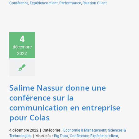
Conférence
,
Expérience client
,
Performance
,
Relation Client
Salime Nassur donne
4
une conférence sur la
communication en
décembre
entreprise pour Colas
2022
Economie & Management
Sciences & Technologies
Salime Nassur donne une
conférence sur la
communication en entreprise
pour Colas
4 décembre 2022
|
Catégories :
Economie & Management
,
Sciences &
Technologies
|
Mots-clés :
Big Data
,
Conférence
,
Expérience client
,