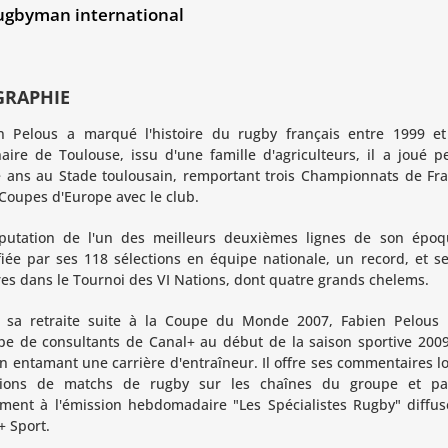
ugbyman international
GRAPHIE
n Pelous a marqué l'histoire du rugby français entre 1999 et
naire de Toulouse, issu d'une famille d'agriculteurs, il a joué 
 ans au Stade toulousain, remportant trois Championnats de Fra
Coupes d'Europe avec le club.
putation de l'un des meilleurs deuxièmes lignes de son époq
ifiée par ses 118 sélections en équipe nationale, un record, et s
ires dans le Tournoi des VI Nations, dont quatre grands chelems.
 sa retraite suite à la Coupe du Monde 2007, Fabien Pelous r
ipe de consultants de Canal+ au début de la saison sportive 200
en entamant une carrière d'entraîneur. Il offre ses commentaires l
sions de matchs de rugby sur les chaînes du groupe et par
ement à l'émission hebdomadaire "Les Spécialistes Rugby" diffus
+ Sport.