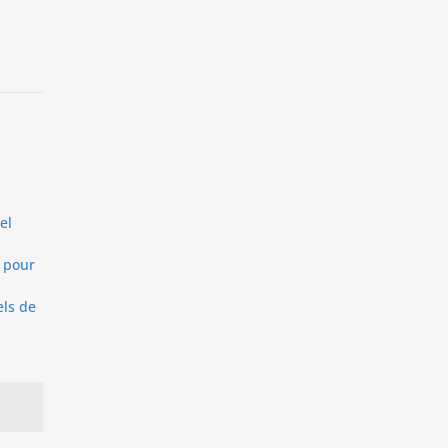
el
e
 pour
els de