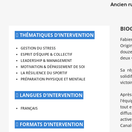
Ancien r
BIO
THÉMATIQUES D’INTERVENTION
Fabie
Origi
GESTION DU STRESS
douze
ESPRIT D’ÉQUIPE & COLLECTIF
deux 
LEADERSHIP & MANAGEMENT
MOTIVATION & DÉPASSEMENT DE SOI
Sa ré
LA RÉSILIENCE DU SPORTIF
solid
PRÉPARATION PHYSIQUE ET MENTALE
victo
Après
LANGUES D’INTERVENTION
l'équ
tout 
FRANÇAIS
diffu
activ
FORMATS D’INTERVENTION
Canal