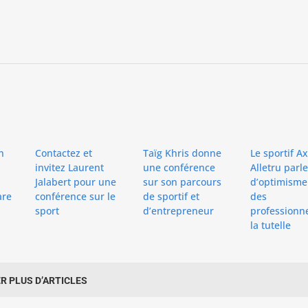
Taïg Khris donne
Contactez et
Le sportif Ax
n
une conférence
invitez Laurent
Alletru parl
sur son parcours
Jalabert pour une
d’optimisme
de sportif et
conférence sur le
des
are
d’entrepreneur
sport
professionn
la tutelle
R PLUS D’ARTICLES