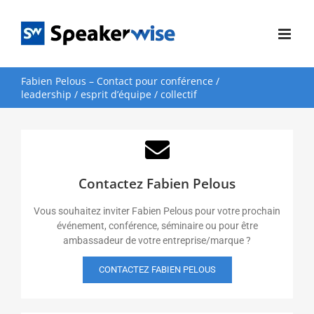
Passer
au
contenu
Fabien Pelous – Contact pour conférence /
leadership / esprit d’équipe / collectif
Contactez Fabien Pelous
Vous souhaitez inviter Fabien Pelous pour votre prochain
événement, conférence, séminaire ou pour être
ambassadeur de votre entreprise/marque ?
CONTACTEZ FABIEN PELOUS