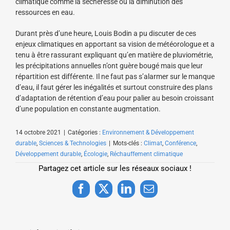
climatique comme la sécheresse ou la diminution des
ressources en eau.
Durant près d’une heure, Louis Bodin a pu discuter de ces
enjeux climatiques en apportant sa vision de météorologue et a
tenu à être rassurant expliquant qu’en matière de pluviométrie,
les précipitations annuelles n’ont guère bougé mais que leur
répartition est différente. Il ne faut pas s’alarmer sur le manque
d’eau, il faut gérer les inégalités et surtout construire des plans
d’adaptation de rétention d’eau pour palier au besoin croissant
d’une population en constante augmentation.
14 octobre 2021
|
Catégories :
Environnement & Développement
durable
,
Sciences & Technologies
|
Mots-clés :
Climat
,
Conférence
,
Développement durable
,
Écologie
,
Réchauffement climatique
Partagez cet article sur les réseaux sociaux !
Facebook
X
LinkedIn
Email