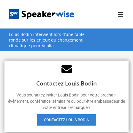
Passer
au
contenu
Louis Bodin intervient lors d’une table
ronde sur les enjeux du changement
climatique pour Veolia
Contactez Louis Bodin
Vous souhaitez inviter Louis Bodin pour votre prochain
événement, conférence, séminaire ou pour être ambassadeur de
votre entreprise/marque ?
CONTACTEZ LOUIS BODIN