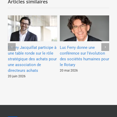
Articles similaires
ipe
Emery Jacquillat participe à
Luc Ferry donne une
Ér
une table ronde sur le rôle
conférence sur l’évolution
vi
stratégique des achats pour
des sociétés humaines pour
l’I
ts
une association de
le Rotary
aux
directeurs achats
po
20 mai 2026
20 juin 2026
10 