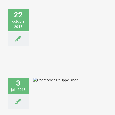
sur l’intelligence artificielle dans la
relation client
22
Economie & Management
Sciences &
octobre
Technologies
2018
Philippe Bloch donne une conférence
sur la relation client pour une entreprise
3
de gestion de patrimoine
juin 2018
Economie & Management