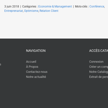
3 juin 2018
|
Catégories :
Economie & Management
|
Mots-clés :
Conférence
,
Entreprenariat
,
Optimisme
,
Relation Client
NAVIGATION
ACCÈS CAT
Accueil
Connexion
s
À Propos
Créer un com
Contactez-nous
Notre Catalo
Notre actualité
Extrait de pe