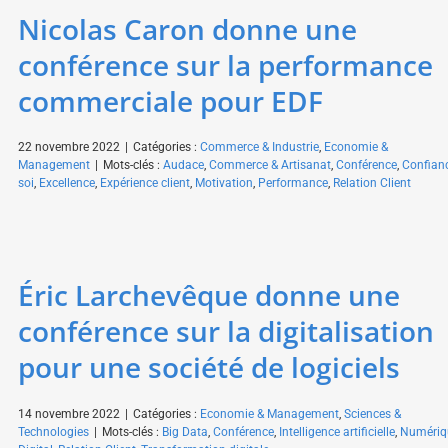
Nicolas Caron donne une
conférence sur la performance
commerciale pour EDF
22 novembre 2022
|
Catégories :
Commerce & Industrie
,
Economie &
Management
|
Mots-clés :
Audace
,
Commerce & Artisanat
,
Conférence
,
Confian
soi
,
Excellence
,
Expérience client
,
Motivation
,
Performance
,
Relation Client
Éric Larchevêque donne une
conférence sur la digitalisation
pour une société de logiciels
14 novembre 2022
|
Catégories :
Economie & Management
,
Sciences &
Technologies
|
Mots-clés :
Big Data
,
Conférence
,
Intelligence artificielle
,
Numériq