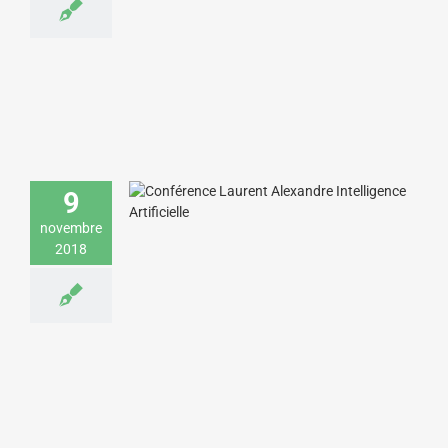
Laurent Alexandre donne une
conférence sur l’intelligence artificielle
9
pour un grand salon de la relation client
novembre
Economie & Management
Sciences &
2018
Technologies
Stéphane Mallard donne une conférence