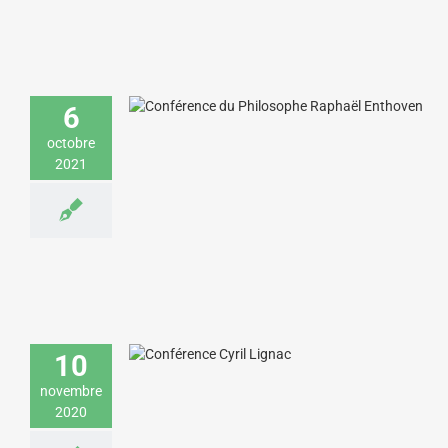
Raphaël Enthoven donne une
conférence sur l’engagement et
6
l’authenticité pour EDF
octobre
Commerce & Industrie
Economie & Management
2021
Cyril Lignac partage son expérience lors
d’un séminaire digital sur la relation
10
client pour EDF
novembre
Economie & Management
Gastronomie
2020