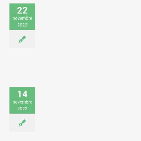
sur la performance commerciale pour
22
EDF
Commerce & Industrie
Economie & Management
novembre
2022
Éric Larchevêque donne une conférence
sur la digitalisation pour une société de
logiciels
14
Economie & Management
Sciences &
novembre
Technologies
2022